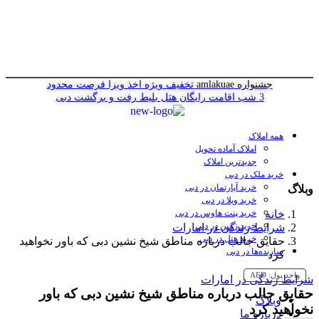
جشنواره amlakuae
تخفیف ویژه اخذ ویزا
فرصت محدود
3 شب اقامت رایگان هتل
بلیط رفت و برگشت دبی
همه املاک
املاک آماده تحویل
جدیدترین املاک
خرید ملک در دبی
خرید آپارتمان در دبی
وبلاگ
خرید ویلا در دبی
خانه
خرید پنت هاوس در دبی
خرید زمین در دبی
شرایط زندگی در امارات
خرید هتل در دبی
حقایق جالب درباره مناطق شیخ نشین دبی که باور نخواهید
سازنده‌ها در دبی
کرد
واحد پول:
AED
شرایط زندگی در امارات
حقایق جالب درباره مناطق شیخ نشین دبی که باور
وبلاگ
نخواهید کرد
درباره ما