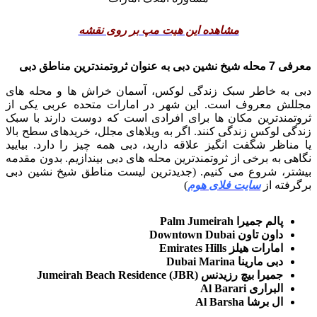
مشاهده این هیت مپ بر روی نقشه
معرفی 7 محله شیخ نشین دبی به عنوان ثروتمندترین مناطق دبی
دبی به خاطر سبک زندگی لوکس، آسمان خراش ها و محله های
مجللش معروف است. این شهر در امارات متحده عربی یکی از
ثروتمندترین مکان ها برای افرادی است که دوست دارند با سبک
زندگی لوکس زندگی کنند. اگر به ویلاهای مجلل، خریدهای سطح بالا
یا مناظر شگفت انگیز علاقه دارید، دبی همه چیز را دارد. بیایید
نگاهی به برخی از ثروتمندترین محله های دبی بیندازیم. بدون مقدمه
بیشتر، شروع می کنیم. (جدیدترین لیست مناطق شیخ نشین دبی
برگرفته از
سایت فلای هوم
)
پالم جمیرا Palm Jumeirah
داون تاون Downtown Dubai
امارات هیلز Emirates Hills
دبی مارینا Dubai Marina
جمیرا بیچ رزیدنس Jumeirah Beach Residence (JBR)
البراری Al Barari
ال برشا Al Barsha