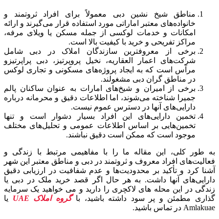
مناطق شیخ نشین دبی معمولاً برای افراد ثروتمند و
خانواده‌های معتبر اماراتی مورد استفاده قرار می‌گیرند و ارائه
امکانات و خدمات لوکسی از جمله مسکن یا ویلای مرفه،
مراکز تفریحی و خرید با کیفیت بالا است.
برخی از معروفترین سازندگان املاک در دبی شامل
شرکت‌های اعمار العقاریه، نخیل پروپرتیز، دبی پراپرتیزو
مرآس است که به ایجاد پروژه‌های مسکونی و تجاری لوکس
در مناطق گران دبی مشغولند.
برخی از امیران و شیخ‌های امارات به عنوان ساکنان پالم
جمیرا شناخته می‌شوند، اما اطلاعات دقیق و محرمانه درباره
دارایی‌های آنها در دسترس عموم نیست.
تخمین دارایی‌های این افراد بسیار دشوار است و تنها
تخمین‌هایی بر اساس اطلاعات عمومی و تحلیل‌های مختلف
موجود است که ممکن است دقیق نباشند.
به طور کلی، این مقاله ما را با مفاهیمی مرتبط با زندگی و
فعالیت‌های افراد معروف و ثروتمند در دبی و مناطق معتبر این شهر
آشنا کرد و تأکید بر محدودیت‌ها و عدم شفافیت در ارزیابی دقیق
دارایی‌های آنها داشت. به هر حال اگر قصد خرید ملک در دبی یا
زندگی در این محله های لاکچری را دارید و می خواهید یک سرمایه
گذاری مطمئن و پر سود داشته باشید، با
گروه املاک UAE
یا
Amlakuae در تماس باشید.