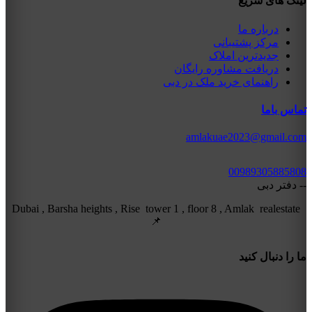
لینک های سریع
درباره ما
مرکز پشتیبانی
جدیدترین املاک
دریافت مشاوره رایگان
راهنمای خرید ملک در دبی
تماس باما
amlakuae2023@gmail.com
00989305885808
-- دفتر دبی
Dubai , Barsha heights , Rise tower 1 , floor 8 , Amlak realestate
📌
ما را دنبال کنید