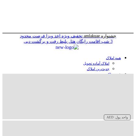
جشنواره amlakuae
تخفیف ویژه اخذ ویزا
فرصت محدود
3 شب اقامت رایگان هتل
بلیط رفت و برگشت دبی
همه املاک
املاک آماده تحویل
جدیدترین املاک
خرید ملک در دبی
خرید آپارتمان در دبی
خرید ویلا در دبی
خرید پنت هاوس در دبی
خرید زمین در دبی
خرید هتل در دبی
سازنده‌ها در دبی
واحد پول:
AED
وبلاگ
درباره ما