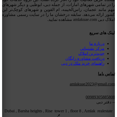
را در تمامی شهرهای امارات، از جمله دبی، ابوظبی و دیگر شهرهای
مهم مانند عجمان، راس‌الخیمه، ام القوین و شهرهای کوچک‌تر این
کشور ارائه می‌دهد. سابقه درخشان ما را در سایت رسمی مشاوره
املاک دبی amlakuae.com مشاهده نمایید.
لینک های سریع
درباره ما
مرکز پشتیبانی
جدیدترین املاک
دریافت مشاوره رایگان
راهنمای خرید ملک در دبی
تماس باما
amlakuae2023@gmail.com
00989305885808
-- دفتر دبی
Dubai , Barsha heights , Rise tower 1 , floor 8 , Amlak realestate
📌