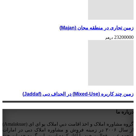
زمین تجاری در منطقه مجان (Majan)
23200000
درهم
زمین چند کاربره (Mixed-Use) در الجداف دبی (Jaddaf)
درباره ما
گروه مشاوره املاک و اخذ اقامت دبیِ املاک یو ای ای (Amalakuae)
از سال ۲۰۰۶ در زمینه فروش و مشاوره املاک دبی در امارات
متحده عربی فعالیت خود را آغاز کرده است. این گروه خدمات خود