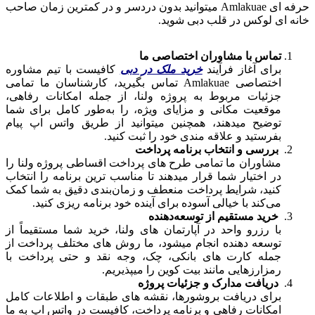
حرفه‌ ای Amlakuae میتوانید بدون دردسر و در کمترین زمان صاحب
خانه‌ ای لوکس در قلب دبی شوید.
تماس با مشاوران اختصاصی ما
برای آغاز فرآیند
خرید ملک در دبی
کافیست با تیم مشاوره
اختصاصی Amlakuae تماس بگیرید، کارشناسان ما تمامی
جزئیات مربوط به پروژه ولنا، از جمله امکانات رفاهی،
موقعیت مکانی و مزایای ویژه، را به‌طور کامل برای شما
توضیح میدهند، همچنین میتوانید از طریق واتس‌ اپ پیام
بفرستید و علاقه‌ مندی خود را ثبت کنید.
بررسی و انتخاب برنامه پرداخت
مشاوران ما تمامی طرح‌ های پرداخت اقساطی پروژه ولنا را
در اختیار شما قرار میدهند تا مناسب‌ ترین برنامه را انتخاب
کنید، شرایط پرداخت منعطف و زمان‌بندی دقیق به شما کمک
می‌کند با خیالی آسوده برای آینده خود برنامه‌ ریزی کنید.
خرید مستقیم از توسعه‌دهنده
با رزرو واحد در آپارتمان های ولنا، خرید شما مستقیماً از
توسعه‌ دهنده انجام میشود، ما روش‌ های مختلف پرداخت از
جمله کارت‌ های بانکی، چک، وجه نقد و حتی پرداخت با
رمزارزهایی مانند بیت‌ کوین را میپذیریم.
دریافت مدارک و جزئیات پروژه
برای دریافت بروشورها، نقشه‌ های طبقات و اطلاعات کامل
امکانات رفاهی و برنامه پرداخت، کافیست در واتس‌ اپ به ما