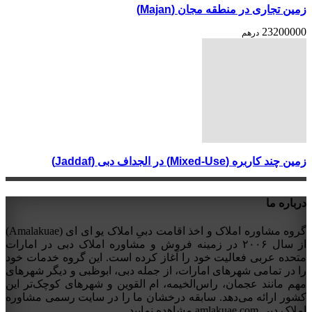
زمین تجاری در منطقه مجان (Majan)
23200000
درهم
زمین چند کاربره (Mixed-Use) در الجداف دبی (Jaddaf)
درباره ما
گروه مشاوره املاک و اخذ اقامت دبیِ املاک یو ای ای (Amalakuae)
از سال ۲۰۰۶ در زمینه فروش و مشاوره املاک دبی در امارات
متحده عربی فعالیت خود را آغاز کرده است. این گروه خدمات خود
را در تمامی شهرهای امارات، از جمله دبی، ابوظبی و دیگر شهرهای
مهم مانند عجمان، راس‌الخیمه، ام القوین و شهرهای کوچک‌تر این
کشور ارائه می‌دهد. سابقه درخشان ما را در سایت رسمی مشاوره
املاک دبی amlakuae.com مشاهده نمایید.