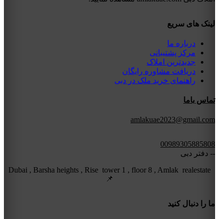
لینک های سریع
درباره ما
مرکز پشتیبانی
جدیدترین املاک
دریافت مشاوره رایگان
راهنمای خرید ملک در دبی
تماس باما
amlakuae2023@gmail.com
00989305885808
-- دفتر دبی
Dubai , Barsha heights , Rise tower 1 , floor 8 , Amlak realestate
📌
ما را دنبال کنید