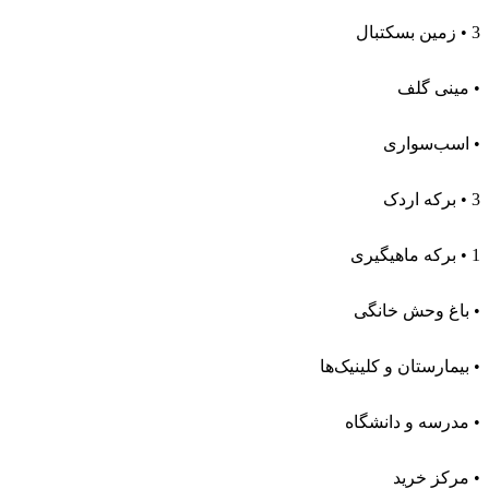
‎• 3 زمین بسکتبال
‎• 3 برکه اردک
‎• 1 برکه ماهیگیری