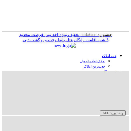
جشنواره amlakuae
تخفیف ویژه اخذ ویزا
فرصت محدود
3 شب اقامت رایگان هتل
بلیط رفت و برگشت دبی
همه املاک
املاک آماده تحویل
جدیدترین املاک
خرید ملک در دبی
خرید آپارتمان در دبی
خرید ویلا در دبی
خرید پنت هاوس در دبی
خرید زمین در دبی
خرید هتل در دبی
سازنده‌ها در دبی
واحد پول:
AED
وبلاگ
درباره ما