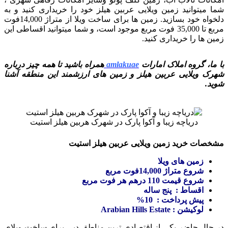
شما میتوانید زمین ویلایی عربین هیلز خود را خریداری کنید و به
دلخواه خود بسازید. زمین ها برای ساخت ویلا از متراژ 14,000فوت
مربع تا 35,000 فوت مربع موجود است، و شما میتوانید اقساطی این
زمین ها را خریداری کنید.
با ما، گروه املاک امارات
amlakuae
همراه باشید تا همه چیز درباره
شهرک ویلایی عربین هیلز و زمین های ارزشمند این منطقه آشنا
شوید.
دریاچه زیبا و آکوا پارک در شهرک هربین هیلز استیت
مشخصات خرید زمین ویلایی عربین هیلز استیت
زمین های ویلا
شروع متراژ 14,000فوت مربع
شروع قیمت 110 درهم هر فوت مربع
اقساط : پنج ساله
پیش پرداخت : 10%
لوکیشن : ‏Arabian Hills Estate
در حال حاضر یکی از اقتصادی ترین مناطق دبی برای ساخت ویلای