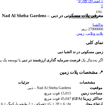
اشتراک گذاری
ENG
معرفی پلات مسکونی در دبی – Nad Al Sheba Gardens
00989305885808
ندالشبا
27000000
درهم
پلات ویلایی
,
زمین
نمای کلی
زمین مسکونی در ند الشبا دبی
اگر به‌دنبال یک
فرصت سرمایه گذاری ارزشمند در دبی
یا توسعه یک پ
📍 مشخصات پلات زمین
مشخصات
جزئیات
موقعیت
Nad Al Sheba Gardens – دبی
مساحت زمین
15,015 فوت مربع
حداکثر زیربنا (GFA)
45,047 فوت مربع
ارتفاع مجاز
G + 2P + 6 <br> (همکف + 2 طبقه پارکینگ + 6 طبقه مسکونی)