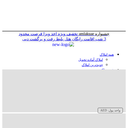
جشنواره amlakuae
تخفیف ویژه اخذ ویزا
فرصت محدود
3 شب اقامت رایگان هتل
بلیط رفت و برگشت دبی
همه املاک
املاک آماده تحویل
جدیدترین املاک
خرید ملک در دبی
خرید آپارتمان در دبی
خرید ویلا در دبی
خرید پنت هاوس در دبی
خرید زمین در دبی
خرید هتل در دبی
سازنده‌ها در دبی
واحد پول:
AED
وبلاگ
درباره ما