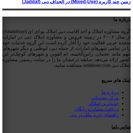
زمین چند کاربره (Mixed-Use) در الجداف دبی (Jaddaf)
درباره ما
گروه مشاوره املاک و اخذ اقامت دبیِ املاک یو ای ای (Amalakuae)
از سال ۲۰۰۶ در زمینه فروش و مشاوره املاک دبی در امارات
متحده عربی فعالیت خود را آغاز کرده است. این گروه خدمات خود
را در تمامی شهرهای امارات، از جمله دبی، ابوظبی و دیگر شهرهای
مهم مانند عجمان، راس‌الخیمه، ام القوین و شهرهای کوچک‌تر این
کشور ارائه می‌دهد. سابقه درخشان ما را در سایت رسمی مشاوره
املاک دبی amlakuae.com مشاهده نمایید.
لینک های سریع
درباره ما
مرکز پشتیبانی
جدیدترین املاک
دریافت مشاوره رایگان
راهنمای خرید ملک در دبی
تماس باما