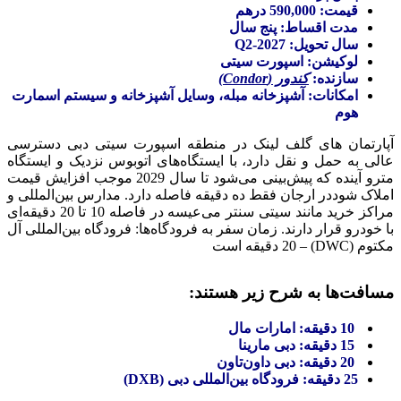
قیمت: 590,000 درهم
مدت اقساط: پنج سال
سال تحویل: Q2-2027
لوکیشن: اسپورت سیتی
سازنده:
کندور (Condor)
امکانات: آشپزخانه مبله، وسایل آشپزخانه و سیستم اسمارت
هوم
آپارتمان های گلف لینک در منطقه اسپورت سیتی دبی دسترسی
عالی به حمل و نقل دارد، با ایستگاه‌های اتوبوس نزدیک و ایستگاه
مترو آینده که پیش‌بینی می‌شود تا سال 2029 موجب افزایش قیمت
املاک شوددر ارجان فقط ده دقیقه فاصله دارد. مدارس بین‌المللی و
مراکز خرید مانند سیتی سنتر می‌عیسه در فاصله 10 تا 20 دقیقه‌ای
با خودرو قرار دارند. زمان سفر به فرودگاه‌ها: فرودگاه بین‌المللی آل
مکتوم (DWC) – 20 دقیقه است
مسافت‌ها به شرح زیر هستند:
10 دقیقه: امارات مال
15 دقیقه: دبی مارینا
20 دقیقه: دبی داون‌تاون
25 دقیقه: فرودگاه بین‌المللی دبی (DXB)