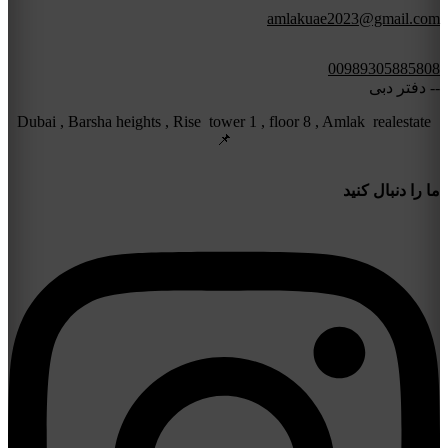
amlakuae2023@gmail.com
00989305885808
-- دفتر دبی
Dubai , Barsha heights , Rise tower 1 , floor 8 , Amlak realestate
📌
ما را دنبال کنید