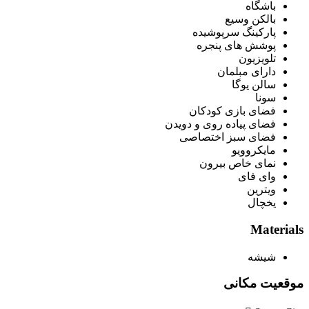
باشگاه
بالکن وسیع
پارکینگ سرپوشیده
پوشش های پنجره
تلویزیون
دارای مبلمان
سالن یوگا
سونا
فضای بازی کودکان
فضای پیاده روی و دویدن
فضای سبز اختصاصی
مایکروویو
نمای خاص بیرون
وای فای
ویترین
یخچال
Materials
شیشه
موقعیت مکانی