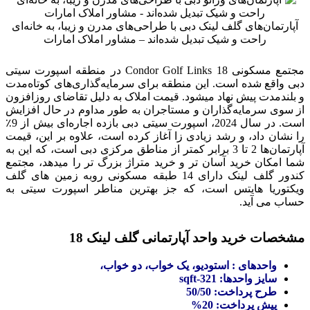
آپارتمان‌های گلف لینک دبی با طراحی‌های مدرن و زیبا، به خانه‌ای
راحت و شیک تبدیل شده‌اند – مشاور املاک امارات
مجتمع مسکونی Condor Golf Links 18 در منطقه اسپورت سیتی
دبی واقع شده است. این منطقه برای سرمایه‌گذاری‌های کوتاه‌مدت
و بلندمدت پیش نهاد میشود. قیمت املاک به دلیل تقاضای روزافزون
از سوی سرمایه‌گذاران و مستاجران به طور مداوم در حال افزایش
است. در سال 2024، اسپورت سیتی دبی بازده اجاره‌ای بیش از 9٪
را نشان داد، و رشد زیادی زا آغاز کرده است، علاوه بر این، قیمت
آپارتمان‌ها 2 تا 3 برابر کمتر از مناطق مرکزی دبی است، که این به
شما امکان خرید آسان تر و خرید متراژ بزرگ تر را میدهد، مجتمع
کندور گلف لینک دارای 14 طبقه مسکونی روبه زمین های گلف
ویکتوریا هایتس است، که جز بهترین مناطر اسپورت سیتی به
حساب می آید.
مشخصات خرید واحد آپارتمانی گلف لینک 18
واحدهای : استودیو، یک خواب، دو خواب،
سایز واحدها: 321-sqft
طرح پرداخت: 50/50
پیش پرداخت: 20%