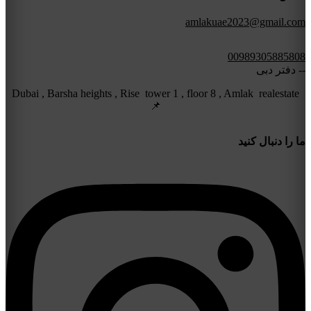
amlakuae2023@gmail.com
00989305885808
-- دفتر دبی
Dubai , Barsha heights , Rise tower 1 , floor 8 , Amlak realestate
📌
ما را دنبال کنید