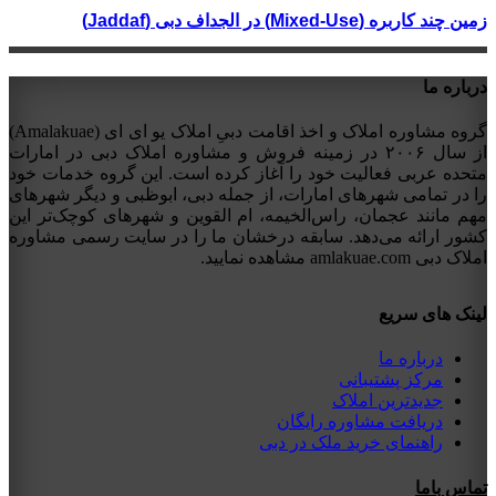
زمین چند کاربره (Mixed-Use) در الجداف دبی (Jaddaf)
درباره ما
گروه مشاوره املاک و اخذ اقامت دبیِ املاک یو ای ای (Amalakuae)
از سال ۲۰۰۶ در زمینه فروش و مشاوره املاک دبی در امارات
متحده عربی فعالیت خود را آغاز کرده است. این گروه خدمات خود
را در تمامی شهرهای امارات، از جمله دبی، ابوظبی و دیگر شهرهای
مهم مانند عجمان، راس‌الخیمه، ام القوین و شهرهای کوچک‌تر این
کشور ارائه می‌دهد. سابقه درخشان ما را در سایت رسمی مشاوره
املاک دبی amlakuae.com مشاهده نمایید.
لینک های سریع
درباره ما
مرکز پشتیبانی
جدیدترین املاک
دریافت مشاوره رایگان
راهنمای خرید ملک در دبی
تماس باما