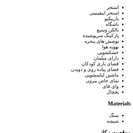
استخر
استخر اینفینیتی
باربیکیو
باشگاه
بالکن وسیع
پارکینگ سرپوشیده
پوشش های پنجره
تهویه هوا
خشکشویی
دارای مبلمان
فضای بازی کودکان
فضای پیاده روی و دویدن
ماشین لباسشویی
نمای خاص بیرون
وای فای
یخچال
Materials
سنگ
شیشه
موقعیت مکانی