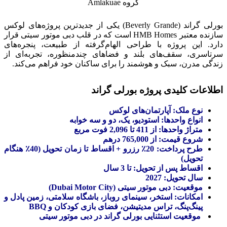
گروه Amlakuae
بورلی گراند (Beverly Grande) یکی از جدیدترین پروژه‌های لوکس
سازنده معتبر HMB Homes است که در قلب دبی موتور سیتی قرار
دارد. این پروژه با طراحی الهام‌گرفته از طبیعت، پنجره‌های
سرتاسری، سقف‌های بلند و فضاهای چندمنظوره، تجربه‌ای از
زندگی مدرن، سبک و هوشمند را برای ساکنان خود فراهم می‌کند.
اطلاعات کلیدی پروژه بورلی گراند
نوع ملک: آپارتمان‌های لوکس
انواع واحدها: استودیو، یک، دو و سه خوابه
متراژ واحدها: از 411 تا 2,096 فوت مربع
شروع قیمت: از 765,000 درهم
طرح پرداخت: 20٪ رزرو + اقساط تا زمان تحویل (40٪ هنگام
تحویل)
اقساط پس از تحویل: تا 3 سال
سال تحویل: 2027
موقعیت: دبی موتور سیتی (Dubai Motor City)
امکانات: استخر، سینمای روباز، باشگاه سلامتی، زمین پادل و
پینگ‌پنگ، تراس مدیتیشن، فضای بازی کودکان و BBQ
موقعیت استثنایی بورلی گراند در دبی موتور سیتی