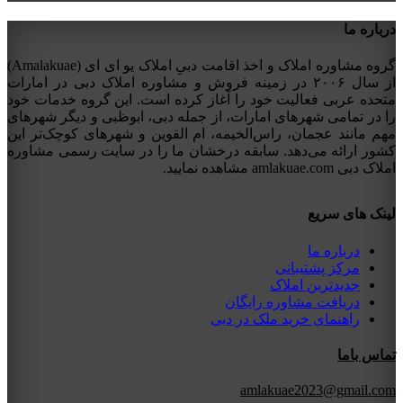
درباره ما
گروه مشاوره املاک و اخذ اقامت دبیِ املاک یو ای ای (Amalakuae)
از سال ۲۰۰۶ در زمینه فروش و مشاوره املاک دبی در امارات
متحده عربی فعالیت خود را آغاز کرده است. این گروه خدمات خود
را در تمامی شهرهای امارات، از جمله دبی، ابوظبی و دیگر شهرهای
مهم مانند عجمان، راس‌الخیمه، ام القوین و شهرهای کوچک‌تر این
کشور ارائه می‌دهد. سابقه درخشان ما را در سایت رسمی مشاوره
املاک دبی amlakuae.com مشاهده نمایید.
لینک های سریع
درباره ما
مرکز پشتیبانی
جدیدترین املاک
دریافت مشاوره رایگان
راهنمای خرید ملک در دبی
تماس باما
amlakuae2023@gmail.com