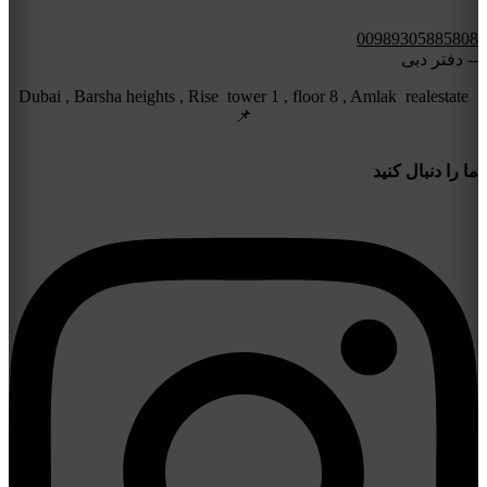
00989305885808
-- دفتر دبی
Dubai , Barsha heights , Rise tower 1 , floor 8 , Amlak realestate
📌
ما را دنبال کنید