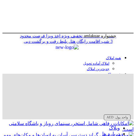
جشنواره amlakuae
تخفیف ویژه اخذ ویزا
فرصت محدود
3 شب اقامت رایگان هتل
بلیط رفت و برگشت دبی
همه املاک
املاک آماده تحویل
جدیدترین املاک
خرید ملک در دبی
خرید آپارتمان در دبی
خرید ویلا در دبی
خرید پنت هاوس در دبی
خرید زمین در دبی
خرید هتل در دبی
سازنده‌ها در دبی
واحد پول:
AED
وبلاگ
درباره ما