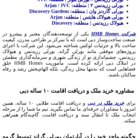
بورلی رزیدنس ۲ | منطقه: Arjan / JVC
بورلی گاردنز وان | منطقه: Discovery Gardens
بورلی هیولاک هایتس | منطقه: Arjan
هیولاک رزیدنس | منطقه: Discovery
شرکت HMB Homes
یکی از توسعه‌دهندگان معتبر و پیشرو در
صنعت ساخت‌وساز دبی است که با تمرکز بر طراحی مدرن، کیفیت
ساخت بالا و جزئیات لوکس شناخته می‌شود. این شرکت با اجرای
پروژه‌های موفقی مانند بورلی گراند، بورلی رزیدنس و هیولاک
رزیدنس، چشم‌اندازی نو از زندگی شهری و سرمایه‌گذاری مطمئن
در املاک دبی ارائه کرده است. مأموریت HMB Homes خلق
فضاهایی است که نه‌تنها محل زندگی، بلکه الهام‌بخش رشد و رفاه
ساکنان باشند.
مشاوره خرید ملک و دریافت اقامت ۱۰ ساله دبی
برای
خرید ملک در دبی
و دریافت اقامت طلایی ۱۰ ساله، همین
امروز با مشاوران حرفه‌ای ما تماس بگیرید.
تیم ما شما را از مرحله
انتخاب ملک تا انتقال سند و دریافت اقامت، گام‌به‌گام همراهی
میکند.
چگونه واحد خود را در آپارتمان بورلی گراند توسط گروه