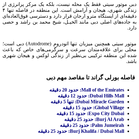
دبی موتور سیتی فقط یک محله نیست، بلکه یک مرکز پرانرژی از
زندگی شهری، هیجان و آرامش است. این منطقه در فاصله تنها ۴
دقیقه‌ای از ایستگاه مترو ارجان قرار دارد و دسترسی فوق‌العاده‌ای
به جاده‌های اصلی دبی مانند الخیـل، شیخ محمد بن راشد و حصی
دارد.
موتور سیتی همچنین میزبان تنها اتودروم (Autodrome) دبی است؛
محلی برای علاقه‌مندان سرعت و سرگرمی‌های خاص که باعث
شده این منطقه ترکیبی بی‌نظیر از زندگی لوکس و هیجان شهری
باشد.
فاصله بورلی گراند تا مقاصد مهم دبی
Mall of the Emirates: حدود 20 دقیقه
Dubai Hills Mall: حدود 12 دقیقه
Dubai Miracle Garden: تنها 5 دقیقه
Global Village: حدود 15 دقیقه
Expo City Dubai: حدود 15 دقیقه
Burj Al Arab: حدود 25 دقیقه
Palm Jumeirah: حدود 25 دقیقه
Burj Khalifa / Dubai Mall: حدود 25 دقیقه