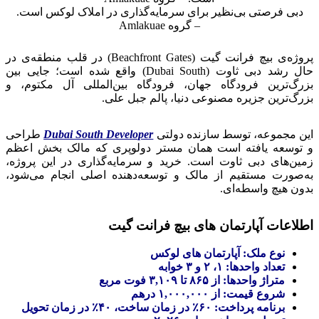
دبی فرصتی بی‌نظیر برای سرمایه‌گذاری در املاک لوکس است.
– گروه Amlakuae
پروژه‌ی بیچ فرانت گیت (Beachfront Gates) در قلب منطقه‌ی در
حال رشد دبی ثاوت (Dubai South) واقع شده است؛ جایی بین
بزرگ‌ترین فرودگاه جهان، فرودگاه بین‌المللی آل مکتوم، و
بزرگ‌ترین جزیره مصنوعی دنیا، پالم جبل علی.
این مجموعه، توسط سازنده دولتی
Dubai South Developer
طراحی
و توسعه یافته است همان مستر دولوپری که مالک بخش اعظم
زمین‌های دبی ثاوت است. خرید و سرمایه‌گذاری در این پروژه،
به‌صورت مستقیم از مالک و توسعه‌دهنده اصلی انجام می‌شود،
بدون هیچ واسطه‌ای.
اطلاعات
آپارتمان‌ های بیچ فرانت گیت
نوع ملک: آپارتمان‌ های لوکس
تعداد واحدها: ۱، ۲ و ۳ خوابه
متراژ واحدها: از ۸۶۵ تا ۳,۱۰۹ فوت مربع
شروع قیمت: از ۱,۰۰۰,۰۰۰ درهم
برنامه پرداخت: ۶۰٪ در زمان ساخت، ۴۰٪ در زمان تحویل