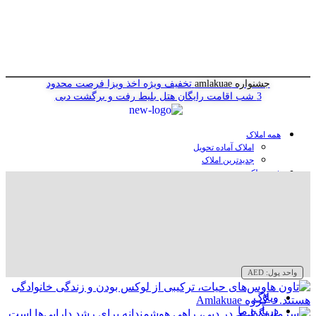
جشنواره amlakuae
تخفیف ویژه اخذ ویزا
فرصت محدود
3 شب اقامت رایگان هتل
بلیط رفت و برگشت دبی
همه املاک
املاک آماده تحویل
جدیدترین املاک
خرید ملک در دبی
خرید آپارتمان در دبی
خرید ویلا در دبی
خرید پنت هاوس در دبی
خرید زمین در دبی
خرید هتل در دبی
سازنده‌ها در دبی
واحد پول:
AED
وبلاگ
درباره ما