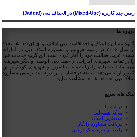
زمین چند کاربره (Mixed-Use) در الجداف دبی (Jaddaf)
درباره ما
گروه مشاوره املاک و اخذ اقامت دبیِ املاک یو ای ای (Amalakuae)
از سال ۲۰۰۶ در زمینه فروش و مشاوره املاک دبی در امارات
متحده عربی فعالیت خود را آغاز کرده است. این گروه خدمات خود
را در تمامی شهرهای امارات، از جمله دبی، ابوظبی و دیگر شهرهای
مهم مانند عجمان، راس‌الخیمه، ام القوین و شهرهای کوچک‌تر این
کشور ارائه می‌دهد. سابقه درخشان ما را در سایت رسمی مشاوره
املاک دبی amlakuae.com مشاهده نمایید.
لینک های سریع
درباره ما
مرکز پشتیبانی
جدیدترین املاک
دریافت مشاوره رایگان
راهنمای خرید ملک در دبی