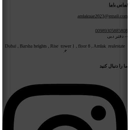
تماس باما
amlakuae2023@gmail.com
00989305885808
-- دفتر دبی
Dubai , Barsha heights , Rise tower 1 , floor 8 , Amlak realestate
📌
ما را دنبال کنید