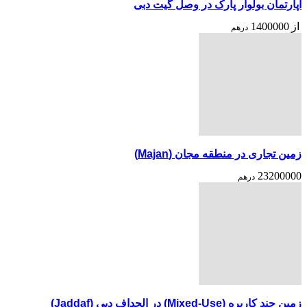
آپارتمان بولوار پارک در وصل گیت دبی
از
1400000
درهم
زمین تجاری در منطقه مجان (Majan)
23200000
درهم
زمین چند کاربره (Mixed-Use) در الجداف دبی (Jaddaf)