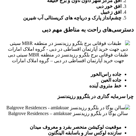
افق مرکز شهر داون تاون و برج خلیفه
افق خور دبی
افق زعبیل
چشم‌انداز پارک و دریاچه های کریستالی آب شیرین
دسترسی‌های راحت به مناطق مهم دبی
طبقات فوقانی برج بلگرو رزیدنسز در منطقه MBR سیتی دبی
جهت خرید آپارتمان اقساطی در دبی – گروه املاک امارات
جاده راس‌الخور
جاده العین
خط متروی آینده
چرا سرمایه گذاری در بلگروو رزیندنسز
سالن یوگا در بلگرو رزیدنسز Balgrove Residences – amlakuae
موقعیت لوکیشن منحصر بفرد و معروف میدان
سازنده لوکس ساز و باسابقه الینگتون