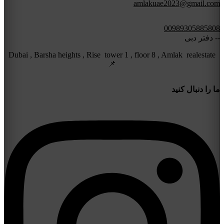
amlakuae2023@gmail.com
00989305885808
-- دفتر دبی
Dubai , Barsha heights , Rise tower 1 , floor 8 , Amlak realestate
📌
ما را دنبال کنید