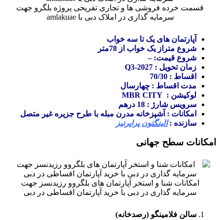
قسمت خرده فروشی ها و تجاری تفریحی پروژه بلگرو جهت
سرمایه گذاری در املاک دبی با amlakuae
آپارتمان های یک تا سه خواب
شروع متراز یک خواب از 78متر
شروع قیمت‌: –
زمان تحویل : Q3-2027
اقساط : 70/30
مدت اقساط : چهارسال
لوکیشن : MBR CITY
سرویس شارژ : 18 درهم
امکانات : آشپزخانه مدرن مبله با طرح جزیره غیر متصل
سازنده :
الینگتون پراپرتیز
امکانات سطح جهانی
امکانات شنا و استخر آپارتمان های بلگروو رزیدنسز جهت
سرمایه گذاری در دبی با خرید آپارتمان اقساطی در دبی
سالن فلامینگو (رصدخانه)