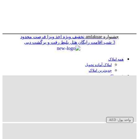
جشنواره amlakuae
تخفیف ویژه اخذ ویزا
فرصت محدود
3 شب اقامت رایگان هتل
بلیط رفت و برگشت دبی
همه املاک
املاک آماده تحویل
جدیدترین املاک
خرید ملک در دبی
خرید آپارتمان در دبی
خرید ویلا در دبی
خرید پنت هاوس در دبی
خرید زمین در دبی
خرید هتل در دبی
سازنده‌ها در دبی
واحد پول:
AED
وبلاگ
درباره ما