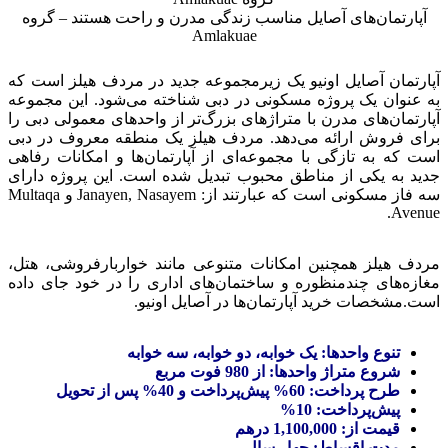
آپارتمان‌های آصایل مناسب زندگی مدرن و راحت هستند – گروه
Amlakuae
آپارتمان‌ آصایل اونیو یک زیرمجموعه جدید در مردف هیلز است که
به عنوان یک پروژه مسکونی در دبی شناخته می‌شود. این مجموعه
آپارتمان‌های مدرن با متراژهای بزرگ‌تر از واحدهای معمولی دبی را
برای فروش ارائه می‌دهد. مردف هیلز یک منطقه معروف در دبی
است که به تازگی با مجموعه‌ای از آپارتمان‌ها و امکانات رفاهی
جدید به یکی از مناطق محبوب تبدیل شده است. این پروژه دارای
سه فاز مسکونی است که عبارتند از: Janayen, Nasayem و Multaqa
Avenue.
مردف هیلز همچنین امکانات متنوعی مانند خواربارفروشی، هتل،
مغازه‌های چندمنظوره و ساختمان‌های اداری را در خود جای داده
است.مشخصات خرید آپارتمان‌ها در آصایل اونیو.
تنوع واحدها: یک خوابه، دو خوابه، سه خوابه
شروع متراژ واحدها: از 980 فوت مربع
طرح پرداخت: 60% پیش‌پرداخت و 40% پس از تحویل
پیش‌پرداخت: 10%
قیمت از: 1,100,000 درهم
مدت اقساط: چهار سال