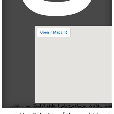
دبی، ارتفاعات البرشاء برج رایز-1، طبقه 8، املاک دبی realstate