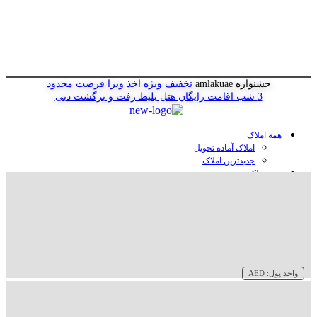
جشنواره amlakuae
تخفیف ویژه اخذ ویزا
فرصت محدود
3 شب اقامت رایگان هتل
بلیط رفت و برگشت دبی
همه املاک
املاک آماده تحویل
جدیدترین املاک
خرید ملک در دبی
خرید آپارتمان در دبی
خرید ویلا در دبی
خرید پنت هاوس در دبی
خرید زمین در دبی
خرید هتل در دبی
سازنده‌ها در دبی
واحد پول:
AED
وبلاگ
درباره ما