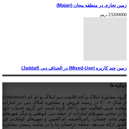
زمین تجاری در منطقه مجان (Majan)
23200000
درهم
زمین چند کاربره (Mixed-Use) در الجداف دبی (Jaddaf)
درباره ما
گروه مشاوره املاک و اخذ اقامت دبیِ املاک یو ای ای (Amalakuae)
از سال ۲۰۰۶ در زمینه فروش و مشاوره املاک دبی در امارات
متحده عربی فعالیت خود را آغاز کرده است. این گروه خدمات خود
را در تمامی شهرهای امارات، از جمله دبی، ابوظبی و دیگر شهرهای
مهم مانند عجمان، راس‌الخیمه، ام القوین و شهرهای کوچک‌تر این
کشور ارائه می‌دهد. سابقه درخشان ما را در سایت رسمی مشاوره