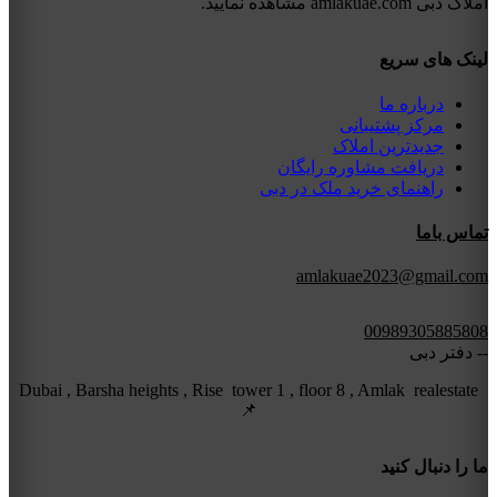
املاک دبی amlakuae.com مشاهده نمایید.
لینک های سریع
درباره ما
مرکز پشتیبانی
جدیدترین املاک
دریافت مشاوره رایگان
راهنمای خرید ملک در دبی
تماس باما
amlakuae2023@gmail.com
00989305885808
-- دفتر دبی
Dubai , Barsha heights , Rise tower 1 , floor 8 , Amlak realestate
📌
ما را دنبال کنید