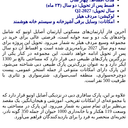
قسط پس از تحویل: دو سال (۲۴ ماه)
سال تحویل: Q2-2027
لوکیشن: مردف هیلز
امکانات: وسایل برقی آشپزخانه و سیستم خانه هوشمند
آخرین فاز آپارتمان‌های مسکونی آپارتمان‌ آصایل اونیو که شامل
واحدهای یک، دو و سه خوابه است، فرصتی عالی برای خرید در
مجموعه وسیع مردف هیلز به شمار می‌رود. تحویل این پروژه برای
نیمه دوم سال 2027 برنامه‌ریزی شده است و اقساط آن دو سال
پس از تحویل ادامه خواهد داشت. این مجموعه در کنار یکی از
بزرگترین پارک‌های طبیعی دبی قرار دارد که مساحتی بالغ بر 1300
ایکر دارد و به عنوان بزرگ‌ترین پارک طبیعی دبی شناخته می‌شود.
این پارک دارای امکانات متنوعی از جمله استخر عمومی، پیست
دوچرخه‌سواری، منطقه اسب‌سواری، شترسواری و تئاتری با
ظرفیت 500 نفر است.
علاوه بر این، پارک سافاری دبی در نزدیکی آصایل اونیو قرار دارد که
با مجموعه‌ای از امکانات تفریحی، آموزشی و هیجان‌انگیز، یک مقصد
بی‌نظیر برای تمام سنین به شمار می‌رود. این پارک در مساحتی به
وسعت 119 هکتار و با خانه‌داری 1000 حیوان از جمله 350 گونه نادر،
تجربه‌ای منحصر به فرد را برای بازدیدکنندگان فراهم می‌آورد.