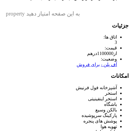
به این صفحه امتیاز دهید property
جزئیات
اتاق ها:
3
قیمت:
از
1100000
درهم
وضعیت:
آف پلن -
برای فروش
امکانات
آشپزخانه فول فرنیش
استخر
استخر اینفینیتی
باشگاه
بالکن وسیع
پارکینگ سرپوشیده
پوشش های پنجره
تهویه هوا