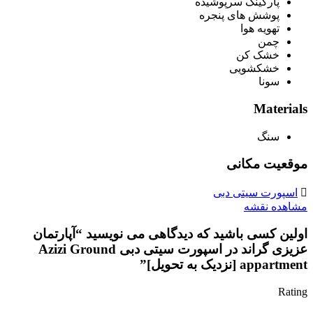
پارکینگ سرپوشیده
پوشش های پنجره
تهویه هوا
چمن
خشک کن
خشکشویی
سونا
Materials
سنگ
موقعیت مکانی
اسپورت سیتی دبی
مشاهده نقشه
اولین کسی باشید که دیدگاهی می نویسید “آپارتمان
عزیزی گراند در اسپورت سیتی دبی Azizi Ground
appartment [نزدیک به تحویل]”
Rating