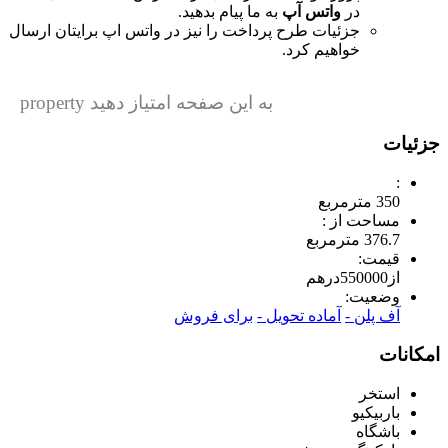
در
واتس آپ
به ما پیام بدهید.
جزئیات طرح پرداخت را نیز در واتس اپ برایتان ارسال
خواهیم کرد.
به این صفحه امتیاز دهید property
جزئیات
:
350 مترمربع
مساحت از :
376.7 مترمربع
قیمت:
از
550000
درهم
وضعیت:
آف پلن -
آماده تحویل -
برای فروش
امکانات
استخر
باربیکیو
باشگاه