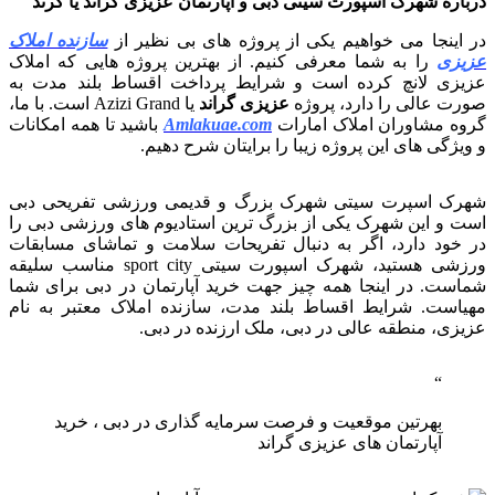
درباره شهرک اسپورت سیتی دبی و آپارتمان عزیزی گراند یا گرند
در اینجا می خواهیم یکی از پروژه های بی نظیر از
سازنده املاک
عزیزی
را به شما معرفی کنیم. از بهترین پروژه هایی که املاک
عزیزی لانچ کرده است و شرایط پرداخت اقساط بلند مدت به
صورت عالی را دارد، پروژه
عزیزی گراند
یا Azizi Grand است. با ما،
گروه مشاوران املاک امارات
Amlakuae.com
باشید تا همه امکانات
و ویژگی های این پروژه زیبا را برایتان شرح دهیم.
شهرک اسپرت سیتی شهرک بزرگ و قدیمی ورزشی تفریحی دبی
است و این شهرک یکی از بزرگ ترین استادیوم های ورزشی دبی را
در خود دارد، اگر به دنبال تفریحات سلامت و تماشای مسابقات
ورزشی هستید، شهرک اسپورت سیتی sport city مناسب سلیقه
شماست. در اینجا همه چیز جهت خرید آپارتمان در دبی برای شما
مهیاست. شرایط اقساط بلند مدت، سازنده املاک معتبر به نام
عزیزی، منطقه عالی در دبی، ملک ارزنده در دبی.
بهرتین موقعیت و فرصت سرمایه گذاری در دبی ، خرید
آپارتمان های عزیزی گراند