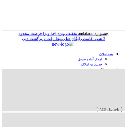
جشنواره amlakuae
تخفیف ویژه اخذ ویزا
فرصت محدود
3 شب اقامت رایگان هتل
بلیط رفت و برگشت دبی
همه املاک
املاک آماده تحویل
جدیدترین املاک
خرید ملک در دبی
خرید آپارتمان در دبی
خرید ویلا در دبی
خرید پنت هاوس در دبی
خرید زمین در دبی
خرید هتل در دبی
سازنده‌ها در دبی
واحد پول:
AED
وبلاگ
درباره ما