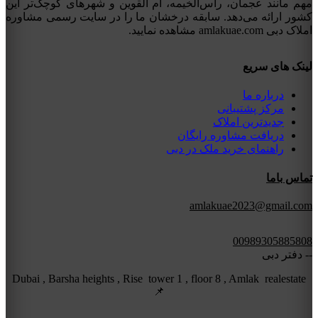
مهم مانند عجمان، راس‌الخیمه، ام القوین و شهرهای کوچک‌تر این
کشور ارائه می‌دهد. سابقه درخشان ما را در سایت رسمی مشاوره
املاک دبی amlakuae.com مشاهده نمایید.
لینک های سریع
درباره ما
مرکز پشتیبانی
جدیدترین املاک
دریافت مشاوره رایگان
راهنمای خرید ملک در دبی
تماس باما
amlakuae2023@gmail.com
00989305885808
-- دفتر دبی
Dubai , Barsha heights , Rise tower 1 , floor 8 , Amlak realestate
📌