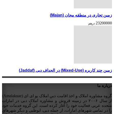
زمین تجاری در منطقه مجان (Majan)
23200000
درهم
زمین چند کاربره (Mixed-Use) در الجداف دبی (Jaddaf)
درباره ما
گروه مشاوره املاک و اخذ اقامت دبیِ املاک یو ای ای (Amalakuae)
از سال ۲۰۰۶ در زمینه فروش و مشاوره املاک دبی در امارات
متحده عربی فعالیت خود را آغاز کرده است. این گروه خدمات خود
را در تمامی شهرهای امارات، از جمله دبی، ابوظبی و دیگر شهرهای