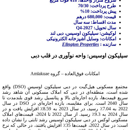
شروع متراز واحدها: 418 فوت مربع
طرح پرداخت: 70/30
پیش پرداخت: 10%
قیمت: 680,000 درهم
مدت اقساط: سه سال
سال تحویل: Q4-2027
لوکیشن: سیلیکون اوسیس، دبی لند
امکانات: وسایل آشپزخانه الکترونیکی
سازنده :
Elington Properties
سیلیکون اوسیس: واحه نوآوری در قلب دبی
امکانات فوق‌العاده – گروه Amlakuae
مجتمع مسکونی هیل‌گیت در دبی سیلیکون اوسیس (DSO) واقع
شده است، منطقه‌ای در دبی که املاک مسکونی آن شاهد رشد
سریع قیمت‌ها، بازده اجاره‌ای بالا و پتانسیل رشد قوی بلندمدت تا
سال 2040 است. برای مقایسه، بازده اجاره‌ای در DSO در سال
2022 به 7.04٪ رسید، در سال 2023 به 8.59٪ افزایش یافت و در
سال 2024 به 9.3٪ رسید. از سال 2022 تا 2024، قیمت‌های املاک
مسکونی لوکس در دبی سیلیکون اوسیس رشد ثابتی را نشان داده
است: در سال 2022، قیمت‌ها 35٪ افزایش یافتند، در حالی که نرخ