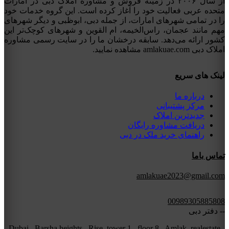
از سال ۲۰۰۶ در زمینه فروش و مشاوره املاک دبی در امارات
متحده عربی فعالیت خود را آغاز کرده است. این گروه خدمات خود
را در تمامی شهرهای امارات، از جمله دبی، ابوظبی و دیگر شهرهای
مهم مانند عجمان، راس‌الخیمه، ام القوین و شهرهای کوچک‌تر این
کشور ارائه می‌دهد. سابقه درخشان ما را در سایت رسمی مشاوره
املاک دبی amlakuae.com مشاهده نمایید.
لینک های سریع
درباره ما
مرکز پشتیبانی
جدیدترین املاک
دریافت مشاوره رایگان
راهنمای خرید ملک در دبی
تماس باما
amlakuae2023@gmail.com
00989305885808
-- دفتر دبی
Dubai , Barsha heights , Rise tower 1 , floor 8 , Amlak realestate