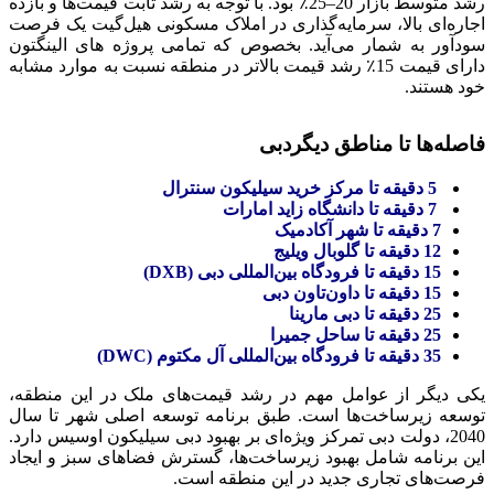
رشد متوسط بازار 20–25٪ بود. با توجه به رشد ثابت قیمت‌ها و بازده
اجاره‌ای بالا، سرمایه‌گذاری در املاک مسکونی هیل‌گیت یک فرصت
سودآور به شمار می‌آید. بخصوص که تمامی پروژه های الینگتون
دارای قیمت 15٪ رشد قیمت بالاتر در منطقه نسبت به موارد مشابه
خود هستند.
فاصله‌ها تا مناطق دیگردبی
5 دقیقه تا مرکز خرید سیلیکون سنترال
7 دقیقه تا دانشگاه زاید امارات
7 دقیقه تا شهر آکادمیک
12 دقیقه تا گلوبال ویلیج
15 دقیقه تا فرودگاه بین‌المللی دبی (DXB)
15 دقیقه تا داون‌تاون دبی
25 دقیقه تا دبی مارینا
25 دقیقه تا ساحل جمیرا
35 دقیقه تا فرودگاه بین‌المللی آل مکتوم (DWC)
یکی دیگر از عوامل مهم در رشد قیمت‌های ملک در این منطقه،
توسعه زیرساخت‌ها است. طبق برنامه توسعه اصلی شهر تا سال
2040، دولت دبی تمرکز ویژه‌ای بر بهبود دبی سیلیکون اوسیس دارد.
این برنامه شامل بهبود زیرساخت‌ها، گسترش فضاهای سبز و ایجاد
فرصت‌های تجاری جدید در این منطقه است.