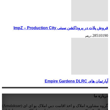
فروش پلات در پروداکشن سیتی ImpZ – Production City
28510190
درهم
آپارتمان های Empire Gardens DLRC
درباره ما
گروه مشاوره املاک و اخذ اقامت دبیِ املاک یو ای ای (Amalakuae)