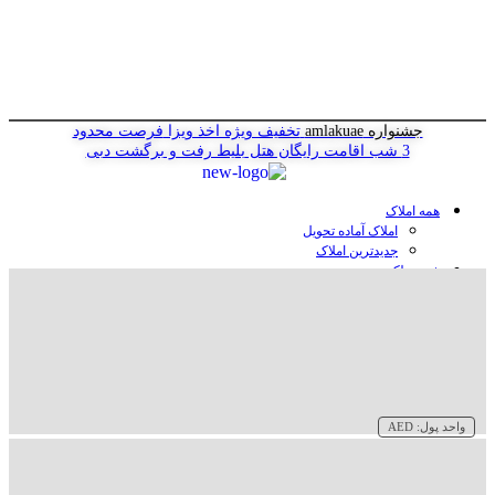
جشنواره amlakuae
تخفیف ویژه اخذ ویزا
فرصت محدود
3 شب اقامت رایگان هتل
بلیط رفت و برگشت دبی
همه املاک
املاک آماده تحویل
جدیدترین املاک
خرید ملک در دبی
خرید آپارتمان در دبی
خرید ویلا در دبی
خرید پنت هاوس در دبی
خرید زمین در دبی
خرید هتل در دبی
سازنده‌ها در دبی
واحد پول:
AED
وبلاگ
درباره ما