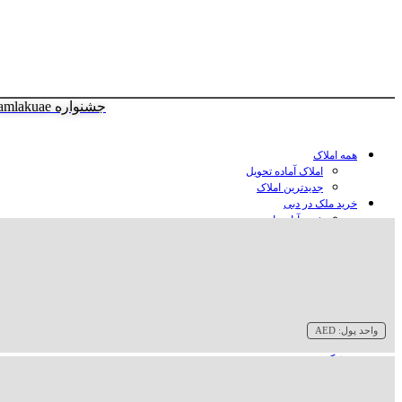
جشنواره amlakuae
همه املاک
املاک آماده تحویل
جدیدترین املاک
خرید ملک در دبی
خرید آپارتمان در دبی
خرید ویلا در دبی
خرید پنت هاوس در دبی
خرید زمین در دبی
خرید هتل در دبی
سازنده‌ها در دبی
واحد پول:
AED
وبلاگ
درباره ما
تماس با ما