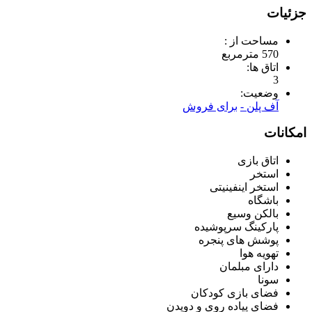
جزئیات
مساحت از :
570 مترمربع
اتاق ها:
3
وضعیت:
آف پلن -
برای فروش
امکانات
اتاق بازی
استخر
استخر اینفینیتی
باشگاه
بالکن وسیع
پارکینگ سرپوشیده
پوشش های پنجره
تهویه هوا
دارای مبلمان
سونا
فضای بازی کودکان
فضای پیاده روی و دویدن