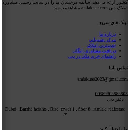
کشور ارائه می‌دهد. سابقه درخشان ما را در سایت رسمی مشاوره
املاک دبی amlakuae.com مشاهده نمایید.
لینک های سریع
درباره ما
مرکز پشتیبانی
جدیدترین املاک
دریافت مشاوره رایگان
راهنمای خرید ملک در دبی
تماس باما
amlakuae2023@gmail.com
00989305885808
-- دفتر دبی
Dubai , Barsha heights , Rise tower 1 , floor 8 , Amlak realestate
📌
ما را دنبال کنید