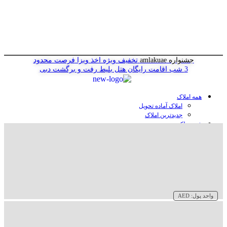
جشنواره amlakuae
تخفیف ویژه اخذ ویزا
فرصت محدود
3 شب اقامت رایگان هتل
بلیط رفت و برگشت دبی
همه املاک
املاک آماده تحویل
جدیدترین املاک
خرید ملک در دبی
خرید آپارتمان در دبی
خرید ویلا در دبی
خرید پنت هاوس در دبی
خرید زمین در دبی
خرید هتل در دبی
سازنده‌ها در دبی
واحد پول:
AED
وبلاگ
درباره ما