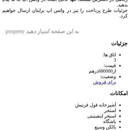
بدهید.
جزئیات طرح پرداخت را نیز در واتس اپ برایتان ارسال خواهیم
کرد.
به این صفحه امتیاز دهید property
جزئیات
اتاق ها:
3
قیمت:
از
680000
درهم
وضعیت:
برای فروش
امکانات
آشپزخانه فول فرنیش
استخر
استخر اینفینیتی
باشگاه
بالکن وسیع