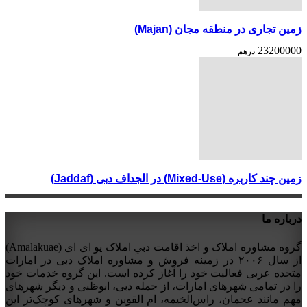
زمین تجاری در منطقه مجان (Majan)
23200000
درهم
زمین چند کاربره (Mixed-Use) در الجداف دبی (Jaddaf)
درباره ما
گروه مشاوره املاک و اخذ اقامت دبیِ املاک یو ای ای (Amalakuae)
از سال ۲۰۰۶ در زمینه فروش و مشاوره املاک دبی در امارات
متحده عربی فعالیت خود را آغاز کرده است. این گروه خدمات خود
را در تمامی شهرهای امارات، از جمله دبی، ابوظبی و دیگر شهرهای
مهم مانند عجمان، راس‌الخیمه، ام القوین و شهرهای کوچک‌تر این