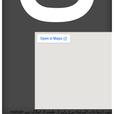
دبی، ارتفاعات البرشاء برج رایز-1، طبقه 8، املاک دبی realstate