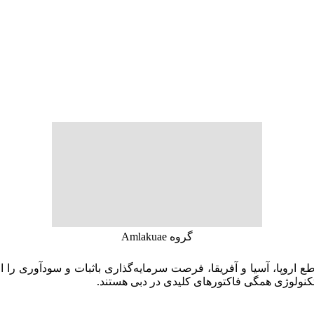
گروه Amlakuae
طع اروپا، آسیا و آفریقا، فرصت سرمایه‌گذاری باثبات و سودآوری را ا
تکنولوژی همگی فاکتورهای کلیدی در دبی هستند.