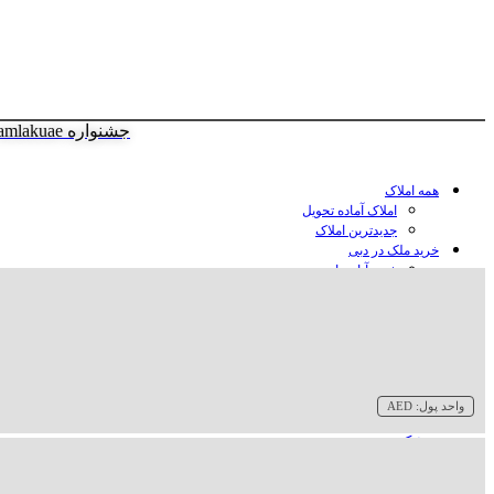
جشنواره amlakuae
همه املاک
املاک آماده تحویل
جدیدترین املاک
خرید ملک در دبی
خرید آپارتمان در دبی
خرید ویلا در دبی
خرید پنت هاوس در دبی
خرید زمین در دبی
خرید هتل در دبی
سازنده‌ها در دبی
واحد پول:
AED
وبلاگ
درباره ما
تماس با ما