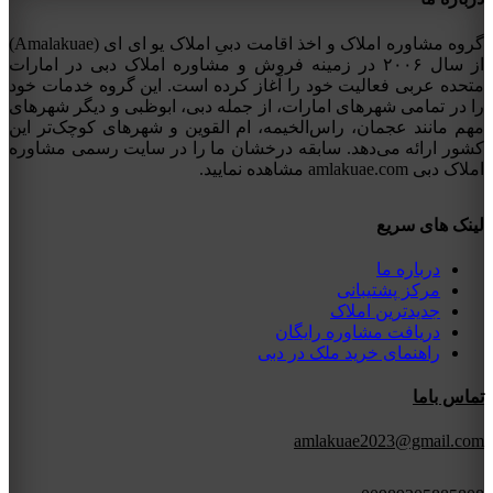
گروه مشاوره املاک و اخذ اقامت دبیِ املاک یو ای ای (Amalakuae)
از سال ۲۰۰۶ در زمینه فروش و مشاوره املاک دبی در امارات
متحده عربی فعالیت خود را آغاز کرده است. این گروه خدمات خود
را در تمامی شهرهای امارات، از جمله دبی، ابوظبی و دیگر شهرهای
مهم مانند عجمان، راس‌الخیمه، ام القوین و شهرهای کوچک‌تر این
کشور ارائه می‌دهد. سابقه درخشان ما را در سایت رسمی مشاوره
املاک دبی amlakuae.com مشاهده نمایید.
لینک های سریع
درباره ما
مرکز پشتیبانی
جدیدترین املاک
دریافت مشاوره رایگان
راهنمای خرید ملک در دبی
تماس باما
amlakuae2023@gmail.com