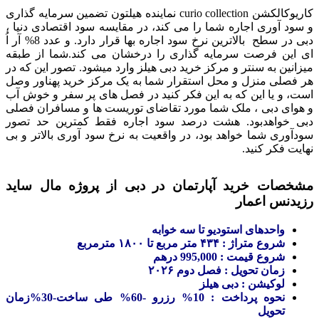
کاریوکالکشن curio collection نماینده هیلتون تضمین سرمایه گذاری
و سود آوری اجاره شما را می کند، در مقایسه سود اقتصادی دنیا ،
دبی در سطح بالاترین نرخ سود اجاره بها قرار دارد. و عدد 8% آر ا‌ُ
ای این فرصت سرمایه گذاری را درخشان می کند.شما از طبقه
میزانین به سنتر و مرکز خرید دبی هیلز وارد میشود. تصور این که در
هر فصلی منزل و محل استقرار شما به یک مرکز خرید پهناور وصل
است، و یا این که به این فکر کنید در فصل های پر سفر و خوش آب
و هوای دبی ، ملک شما مورد تقاضای توریست ها و مسافران فصلی
دبی خواهدبود. هشت درصد سود اجاره فقط کمترین حد تصور
سودآوری شما خواهد بود، در واقعیت به نرخ سود آوری بالاتر و بی
نهایت فکر کنید.
مشخصات خرید آپارتمان در دبی از پروژه مال ساید
رزیدنس اعمار
واحدهای استودیو تا سه خوابه
شروع متراژ : ۴۳۴ متر مربع تا ۱۸۰۰ مترمربع
شروع قیمت : 995,000 درهم
زمان تحویل : فصل دوم ۲۰۲۶
لوکیشن : دبی هیلز
نحوه پرداخت : 10% رزرو -60% طی ساخت-30%زمان
تحویل