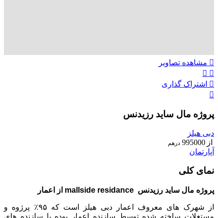
مشاهده تصاویر
اشتراک گذاری
پروژه مال ساید رزیدنس
دبی هیلز
از
995000
درهم
آپارتمان
نمای کلی
پروژه مال ساید رزیدنس mallside residance از اعمار
از شهرک های معروف اعمار دبی هیلز است که ۹۵٪ پرژوه و
مستغلات ساخته شده توسط سازنده اعمار بوده یا سازنده های