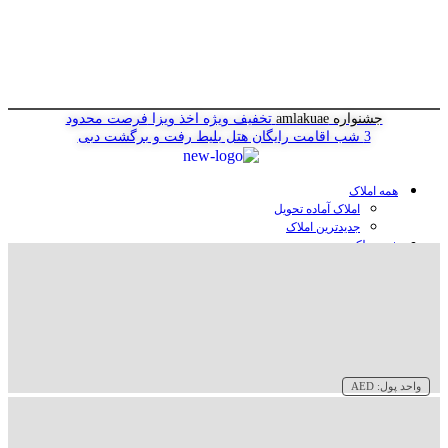
جشنواره amlakuae
تخفیف ویژه اخذ ویزا
فرصت محدود
3 شب اقامت رایگان هتل
بلیط رفت و برگشت دبی
همه املاک
املاک آماده تحویل
جدیدترین املاک
خرید ملک در دبی
خرید آپارتمان در دبی
خرید ویلا در دبی
خرید پنت هاوس در دبی
خرید زمین در دبی
خرید هتل در دبی
سازنده‌ها در دبی
واحد پول:
AED
وبلاگ
درباره ما