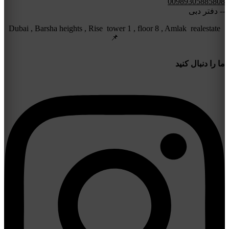
00989305885808
-- دفتر دبی
Dubai , Barsha heights , Rise tower 1 , floor 8 , Amlak realestate
📌
ما را دنبال کنید