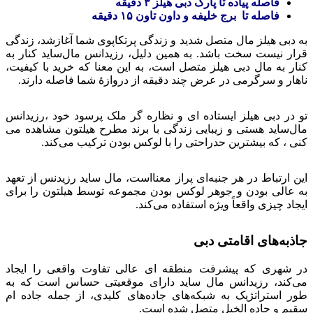
فاصله پیاده تا پارک دبی هیلز ۳ دقیقه
فاصله تا برج خلیفه و داون تاون ۱۵ دقیقه
به دبی هیلز مال متصل شدید و زندگی پرتکاپوی شما آغازشد، زندگی
قرار نیست سخت باشد. به همین دلیل، رزیدانس مال‌ساید کنار به
کنار به مال دبی هیلز متصل است، به این معنا که خرید با کیفیت،
ناهار و سرگرمی در عرض چند دقیقه از دروازهٔ شما فاصله دارند.
تو در دبی هیلز ایستاده ای و نظاره گر ملک پرسود خود ،رزیدانس
مال‌ساید هستی و زیبایی زندگی با برند مطرح هیلتون مشاهده می
کنی ، که بیشترین حدراحتی را با لوکس بودن ترکیب می‌کند.
این ارتباط در هر جنبه‌ای پراز معنااست، مال ساید رزیدنس از تعهد
به عالی بودن و جوهر لوکس بودن مجموعه توسط هیلتون را برای
ایجاد چیزی واقعاً ویژه استفاده می‌کند.
جاذبه‌های اقامتی دبی
در شهری که پیشرفت منطقه ای عالی تفاوت واقعی را ایجاد
می‌کند، رزیدانس مال‌ ساید دارای موقعیتی حساس است که به
طور استراتژیک به شبکه‌های جاده‌های کلیدی، از جمله جاده ام
سقیم و جاده الخیل متصل شده است.