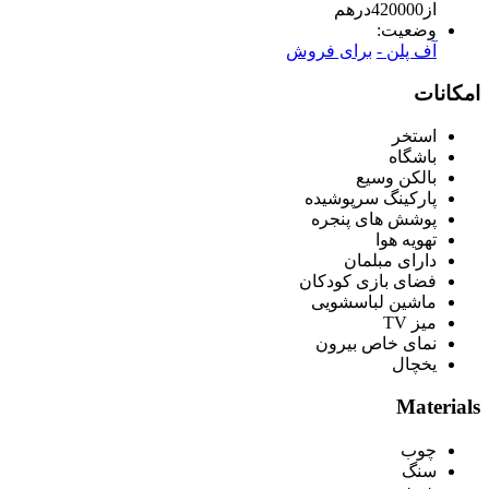
از
420000
درهم
وضعیت:
آف پلن -
برای فروش
امکانات
استخر
باشگاه
بالکن وسیع
پارکینگ سرپوشیده
پوشش های پنجره
تهویه هوا
دارای مبلمان
فضای بازی کودکان
ماشین لباسشویی
میز TV
نمای خاص بیرون
یخچال
Materials
چوب
سنگ