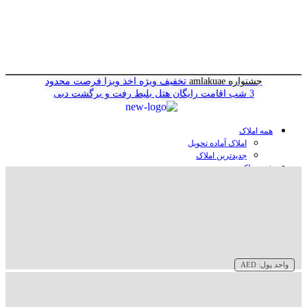
جشنواره amlakuae
تخفیف ویژه اخذ ویزا
فرصت محدود
3 شب اقامت رایگان هتل
بلیط رفت و برگشت دبی
همه املاک
املاک آماده تحویل
جدیدترین املاک
خرید ملک در دبی
خرید آپارتمان در دبی
خرید ویلا در دبی
خرید پنت هاوس در دبی
خرید زمین در دبی
خرید هتل در دبی
سازنده‌ها در دبی
واحد پول:
AED
وبلاگ
درباره ما