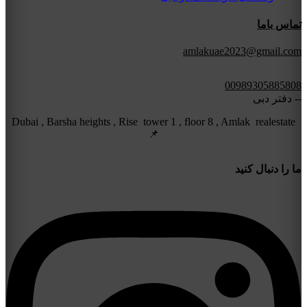
تماس باما
amlakuae2023@gmail.com
00989305885808
-- دفتر دبی
Dubai , Barsha heights , Rise tower 1 , floor 8 , Amlak realestate
📌
ما را دنبال کنید