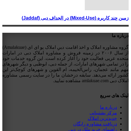
زمین چند کاربره (Mixed-Use) در الجداف دبی (Jaddaf)
درباره ما
گروه مشاوره املاک و اخذ اقامت دبیِ املاک یو ای ای (Amalakuae)
از سال ۲۰۰۶ در زمینه فروش و مشاوره املاک دبی در امارات
متحده عربی فعالیت خود را آغاز کرده است. این گروه خدمات خود
را در تمامی شهرهای امارات، از جمله دبی، ابوظبی و دیگر شهرهای
مهم مانند عجمان، راس‌الخیمه، ام القوین و شهرهای کوچک‌تر این
کشور ارائه می‌دهد. سابقه درخشان ما را در سایت رسمی مشاوره
املاک دبی amlakuae.com مشاهده نمایید.
لینک های سریع
درباره ما
مرکز پشتیبانی
جدیدترین املاک
دریافت مشاوره رایگان
راهنمای خرید ملک در دبی