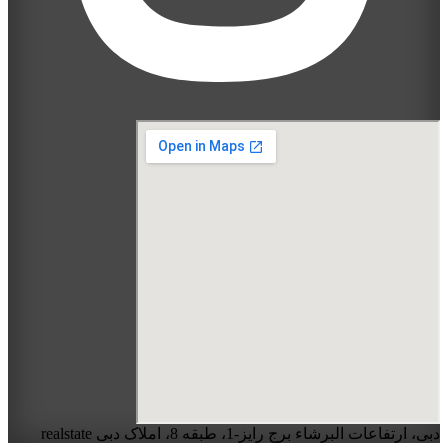
دبی، ارتفاعات البرشاء برج رایز-1، طبقه 8، املاک دبی realstate