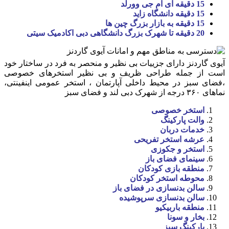
15 دقیقه آی ام جی وورلد
15 دقیقه دانشگاه زاید
15 دقیقه به بازار بزرگ چین ها
20 دقیقه تا شهرک بزرگ دانشگاهی دبی اکادمیک سیتی
آیوی گاردنز دارای جزییات بی نظیر و منحصر به فرد در ساختار خود
است از جمله طراحی ظریف و بی نظیر استخرهای خصوصی
،فضای سبز در محیط داخلی آپارتمان ، استخر عمومی اینفینتی،
نماهای ۳۶۰ درجه از شهرک دبی لند و فضای سبز
استخر خصوصی
والت پارکینگ
خدمات دربان
عرشه استخر تفریحی
استخر و جکوزی
سینمای فضای باز
منطقه بازی کودکان
محوطه استخر کودکان
سالن بدنسازی در فضای باز
سالن بدنسازی سرپوشیده
منطقه باربیکیو
بخار و سونا
پارکینگ سبز