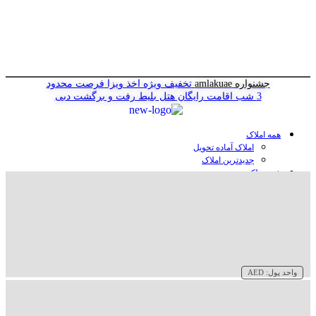
جشنواره amlakuae
تخفیف ویژه اخذ ویزا
فرصت محدود
3 شب اقامت رایگان هتل
بلیط رفت و برگشت دبی
همه املاک
املاک آماده تحویل
جدیدترین املاک
خرید ملک در دبی
خرید آپارتمان در دبی
خرید ویلا در دبی
خرید پنت هاوس در دبی
خرید زمین در دبی
خرید هتل در دبی
سازنده‌ها در دبی
واحد پول:
AED
وبلاگ
درباره ما