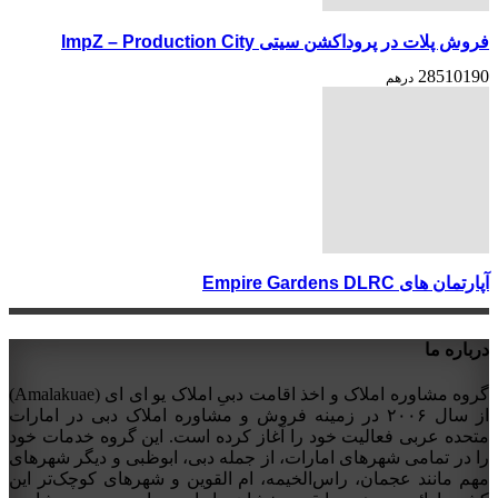
فروش پلات در پروداکشن سیتی ImpZ – Production City
28510190
درهم
آپارتمان های Empire Gardens DLRC
درباره ما
گروه مشاوره املاک و اخذ اقامت دبیِ املاک یو ای ای (Amalakuae)
از سال ۲۰۰۶ در زمینه فروش و مشاوره املاک دبی در امارات
متحده عربی فعالیت خود را آغاز کرده است. این گروه خدمات خود
را در تمامی شهرهای امارات، از جمله دبی، ابوظبی و دیگر شهرهای
مهم مانند عجمان، راس‌الخیمه، ام القوین و شهرهای کوچک‌تر این