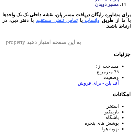
مسیر دویدن
برای مشاوره رایگان دریافت مستر پلن، نقشه داخلی تک تک واحدها
با ما از طریق
واتساپ
یا
تماس تلفنی مستقیم
با دفتر دبی، در
ارتباط باشید.
به این صفحه امتیاز دهید property
جزئیات
مساحت از :
35 مترمربع
وضعیت:
آف پلن -
برای فروش
امکانات
استخر
باربیکیو
باشگاه
پوشش های پنجره
تهویه هوا