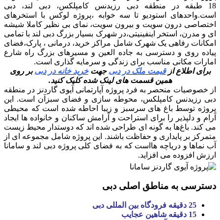
18 طبقه در منطقه دبی رزیدنس کامپلکس، دبی لند، دبی
است.واحدهای استودیو تا سه خوابه ،پروژه لوکس با استخرهای
اختصاصی درون سویت و بیرون سویت، نمای بی نظیر کاملا شیشه
ای و مدرن، استخر اینفینیتی،در شهرک بسیار بزرگ دبی لند با تمامی
امکانات رفاهی یک شهرک شامل مراکز خرید، درمانی ، پارک،فضای
پیاده روی و دسترسی به جاده العین و مسیرهای بزرگ راه شارع
امارات مکانی مناسب برای زندگی و سرمایه گذاری است.
برای اطلاع از
قیمت ملک در دبی
جهت
خرید خانه در دبی
بر روی
همین قسمت های لینک شده کلیک کنید.
از خصوصیات منحصر به فرد پروژه آپارتمانی آیوی گاردنز در منطقه
دبی رزیدنس کامپلکس، محوطه سازی و فضای سبزآن است. این
پروژه توسط باغ های سرسبز و زیبا احاطه شده است که محیطی
آرام و دلپذیر را برای استراحت و آرامش ساکنان و خانواده ها ایجاد
می کند. باغ‌ها به گونه‌ ای طراحی شده‌ اند که دوستدار محیط‌ زیست
متمرکز بر پایداری و حفاظت باشند. این پروژه شامل مجموعه ای از
آب نماها و دریاچه هااست که به فضای کلی پروژه دبی لند و سامانا
ارزش افزوده می افزاید.
دسترسی به مناطق اصلی دبی
25 دقیقه فرودگاه بین المللی دبی
15 دقیقه شاهین عجایب