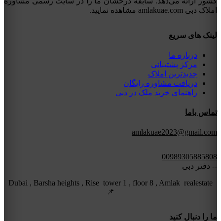
کشور ارائه می‌دهد. سابقه درخشان ما را در سایت رسمی مشاوره
املاک دبی amlakuae.com مشاهده نمایید.
لینک های سریع
درباره ما
مرکز پشتیبانی
جدیدترین املاک
دریافت مشاوره رایگان
راهنمای خرید ملک در دبی
تماس باما
amlakuae2023@gmail.com
00989305885808
-- دفتر دبی
Dubai , Barsha heights , Rise tower 1 , floor 8 , Amlak realestate
📌
ما را دنبال کنید