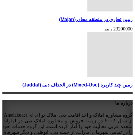
زمین تجاری در منطقه مجان (Majan)
23200000
درهم
زمین چند کاربره (Mixed-Use) در الجداف دبی (Jaddaf)
درباره ما
گروه مشاوره املاک و اخذ اقامت دبیِ املاک یو ای ای (Amalakuae)
از سال ۲۰۰۶ در زمینه فروش و مشاوره املاک دبی در امارات
متحده عربی فعالیت خود را آغاز کرده است. این گروه خدمات خود
را در تمامی شهرهای امارات، از جمله دبی، ابوظبی و دیگر شهرهای