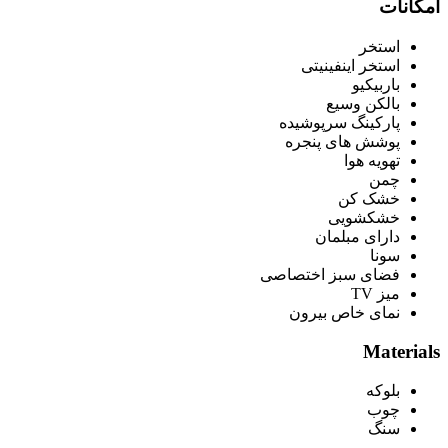
امکانات
استخر
استخر اینفینیتی
باربیکیو
بالکن وسیع
پارکینگ سرپوشیده
پوشش های پنجره
تهویه هوا
چمن
خشک کن
خشکشویی
دارای مبلمان
سونا
فضای سبز اختصاصی
میز TV
نمای خاص بیرون
Materials
بلوکه
چوب
سنگ