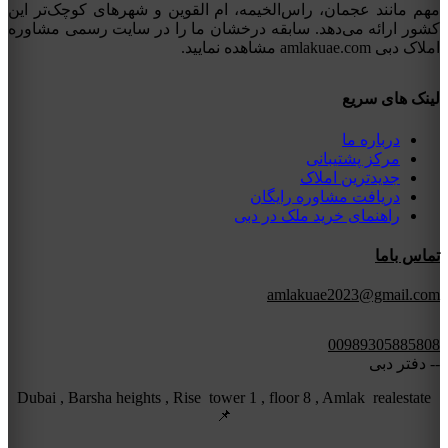
مهم مانند عجمان، راس‌الخیمه، ام القوین و شهرهای کوچک‌تر این
کشور ارائه می‌دهد. سابقه درخشان ما را در سایت رسمی مشاوره
املاک دبی amlakuae.com مشاهده نمایید.
لینک های سریع
درباره ما
مرکز پشتیبانی
جدیدترین املاک
دریافت مشاوره رایگان
راهنمای خرید ملک در دبی
تماس باما
amlakuae2023@gmail.com
00989305885808
-- دفتر دبی
Dubai , Barsha heights , Rise tower 1 , floor 8 , Amlak realestate
📌