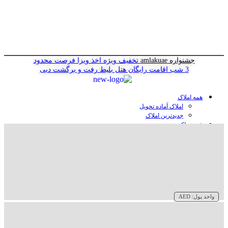
جشنواره amlakuae
تخفیف ویژه اخذ ویزا
فرصت محدود
3 شب اقامت رایگان هتل
بلیط رفت و برگشت دبی
همه املاک
املاک آماده تحویل
جدیدترین املاک
خرید ملک در دبی
خرید آپارتمان در دبی
خرید ویلا در دبی
خرید پنت هاوس در دبی
خرید زمین در دبی
خرید هتل در دبی
سازنده‌ها در دبی
واحد پول:
AED
وبلاگ
درباره ما