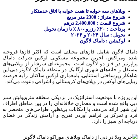
ویلاهای سه خوابه تا هفت خوابه با اتاق خدمتکار
شروع متراژ : 2300 متر مربع
شروع قیمت : 2,400,000 درهم
پرداخت : ۲۰٪ رزرو -۸۰ ٪ تا زمان تحویل
تحویل : سال ۲۰۲۴ و ۲۰۲۶
لوکیشن : داماک لاگون
داماک لاگون شامل فازهای مختلف است که اکثر فازها فروخته
شده ومراکش، آخرین مجموعه مسکونی لوکس شرکت داماک
پراپرتیز در فاز دو لاگون است .مجموعه‌ای سرشار از ویلایی‌های
مستقل و خانه‌های شهری ارگانیک در منطقه داماک لاگونز دبی.این
شاهکار زیرساختی استثنایی، بامعماری لوکس ساکنان را به فرصت
زیبایی‌های لوکس در ویلای‌های کریستالی و اشرافی دعوت می‌کند.
این پروژه با موقعیت استراتژیک در نزدیکی منطقه متروپولیتن سبز
دبی واقع شده است و معماری خلاقانه‌ای را در بین مناطق اطراف
این شهر ارائه می‌دهد. با امکانات بی‌نظیر، طراحی‌های منحصر به
فرد و تمرکز بر فراهم آوردن تفریح و آرامش زندگی در فضای
دریاچه ای سبز را دارد.