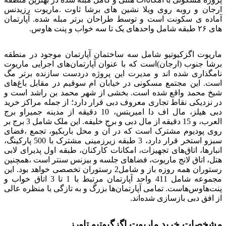
ارجان و روبه روی ویلا نشین های برشا ثاوت .ماریوت رزیدنس
آماده ی سکونت است و توسط طراحان برتر مبله شده. آپارتمان
های ۲۶ طبقه شامل واحدهای یک تا سه خواب و پنت هاوس.
ماریوت اگزکیوتیو شامل سه ساختمان آپارتمان موجود در منطقه
برشا جنوب (ارجان)است که با عنوان آپارتمان‌های اجرایی ماریوت
نامگذاری شده اند و مدیرت این پروژه دردست سازنده برتر مگ
است. این مجتمع مسکونی در خیابان ام سوقیم در مقابل باغ‌های
شیخ محمد واقع شده است. بخشی از شهر محمد بن راشد است و
در نزدیکی نقاط تجاری معروف دبی قرار دارد؛ از جمله مراکز خرید
دبی هیلز، مال اف دا امیریتس، 10 دقیقه از مدینه جمیراو برج
العرب، و 15 دقیقه از مال دبی و برج خلیفه. این ملک شامل 3 برج بر
روی پودیوم مشترک است که در آن و محل باربکیو، تجمع ،فضای
سبزو استخر قرار دارد، 3 طبقه زیرزمینی مشترک با 500 پارکینگ،
انبارها، اتاق‌های تجهیزات، امکانات کارکنان، طبقه اول پذیرای لابی
هتل، اتاق لانج ماریوت، فضاهای جلسه و بیزنس سنتر است ،همچنین
رستوران همه روزه باز و شامل2 رستوران تخصصی خواهد بود. این
مجموعه شامل 411 واحد آپارتمان مرتبط با 1 تا 3 اتاق خواب و
پنت‌هاوس‌هاست. تمامی آپارتمان‌ها بزرگ و به تازگی با منظره عالی
از افق دبی بازسازی شده‌اند.
مشخصات خرید ماریوت اگزگیوتیو تاورز