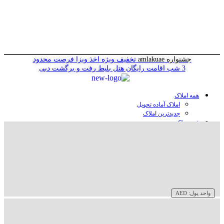
جشنواره amlakuae
تخفیف ویژه اخذ ویزا
فرصت محدود
3 شب اقامت رایگان هتل
بلیط رفت و برگشت دبی
همه املاک
املاک آماده تحویل
جدیدترین املاک
خرید ملک در دبی
خرید آپارتمان در دبی
خرید ویلا در دبی
خرید پنت هاوس در دبی
خرید زمین در دبی
خرید هتل در دبی
سازنده‌ها در دبی
واحد پول:
AED
وبلاگ
درباره ما