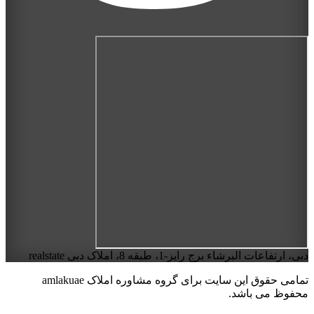
دبی، ارتفاعات البرشاء برج رایز-1، طبقه 8، املاک دبی realstate
تمامی حقوق این سایت برای گروه مشاوره املاک amlakuae
محفوظ می باشد.