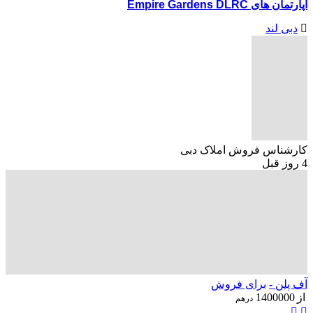
آپارتمان های Empire Gardens DLRC
دبی لند
کارشناس فروش املاک دبی
4 روز قبل
آف پلن -
برای فروش
از
1400000
درهم