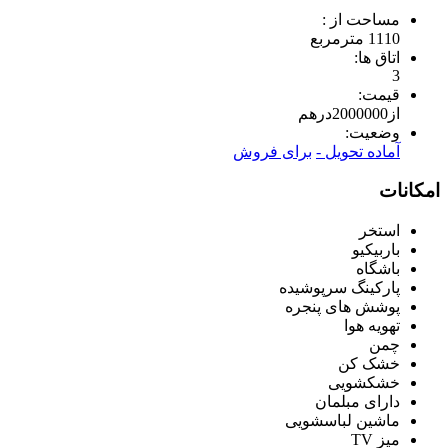
مساحت از :
1110 مترمربع
اتاق ها:
3
قیمت:
از
2000000
درهم
وضعیت:
آماده تحویل -
برای فروش
امکانات
استخر
باربیکیو
باشگاه
پارکینگ سرپوشیده
پوشش های پنجره
تهویه هوا
چمن
خشک کن
خشکشویی
دارای مبلمان
ماشین لباسشویی
میز TV