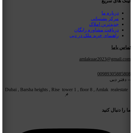
لینک های سریع
درباره ما
مرکز پشتیبانی
جدیدترین املاک
دریافت مشاوره رایگان
راهنمای خرید ملک در دبی
تماس باما
amlakuae2023@gmail.com
00989305885808
-- دفتر دبی
Dubai , Barsha heights , Rise tower 1 , floor 8 , Amlak realestate
📌
ما را دنبال کنید