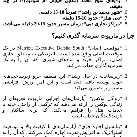
*باغ‌های شیخ محمد (مقابل خیابان ام سوقیم)*: در چند
دقیقه.
*شهر محمد بن راشد*: تقریباً 10-15 دقیقه.
*دبی هیلز*: حدود 10-15 دقیقه.
*مراکز تجاری دبی*: زمان مسیر حدود 15-20 دقیقه می‌باشد.
چرا در ماریوت سرمایه گذری کنیم؟
*موقعیت اصلی*: Marriott Executive Barsha South در یک
موقعیت اصلی واقع شده است، با نزدیکی به مناطق تجاری
اصلی، مراکز خرید و نمادهای شهری، که آن را به یک
سرمایه‌گذاری جذاب می‌کند.
*زیرساخت در حال رشد*: این منطقه جزو زیرساخت‌های
خوب توسعه یافته دبی است و این امر ارزش افزایشی
مستمر را تضمین می‌کند.
*زندگی لوکس*: آپارتمان‌های اجرایی ماریوت تجربه‌ای از
زندگی لوکس را ارائه می‌دهند که ترکیبی از راحتی خانه با
خدمات هتل را فراهم می‌کند، که برای ساکنان و
بازدیدکنندگان جذاب است.
*پتانسیل اجاره قوی*: آپارتمان‌های با کیفیت بالا و موقعیت
استراتژیک به افزایش قدرت اجاره کمک می‌کنند، که آن را به