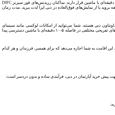
برای خرید و تفریح، می‌توانید از Index Mall، Gate Avenue در DIFC و همچنین Emirates Towers Boulevard دیدن کنید. این مقاصد در فاصله ۵ دقیقه‌ای با ماشین قرار دارند. ساکنان رزیدنس‌های فور سیزنز DIFC
وید یا از نمایش‌های فوق‌العاده در دبی اپرا لذت ببرید. مدت زمان
بی عالی برای کسانی است که به دنبال زندگی لوکس در منطقه پرجنب و جوش DIFC و در نزدیکی داونتاون دبی هستند. شما می‌توانید از امکانات لوکسی مانند سینمای
خصوصی، اتاق‌های درمانی اسپای و حتی بار آبمیوه لذت ببرید. ساکنان این مجموعه همچنین می‌توانند به راحتی به رستوران‌ها، بارها و مکان‌های تفریحی مختلفی در فاصله ۵-۱۰ دقیقه‌ای با ماشین دسترسی پیدا
ویزای طلایی ۱۰ ساله امارات متحده عربی درخواست دهند. این اقامت به شما اجازه می‌دهد که برای همسر، فرزندان و هر کدام
د.