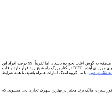
آپارتمان های فورسیزن در منطقه DIFC واقع شده اند. یکی از تاپ ترین و قدیمی ترین لوکیشن های دبی، DIFC است، که شاید اسم این منطقه به گوش اغلب نخورده باشد ،. اما تقریباً 99 درصد افراد این
منطقه را با معروف ترین برج های خود میشناسند، ابراج امارات ، دو برج با سر مثلثی شکل که دفتر کار شیخ دبی در این ابراج است، و دیگری موزه ی آینده. DIFC در کنار بزرگ راه شیخ زاید قرار دارد و قلب
د ملک در دبی
، با ما، گروه املاک امارات همراه باشید، تا همه شرایط
د و برند فور سیزن، مالک برند معتبر در بهترین شهرک تجاری دبی میشوید. که