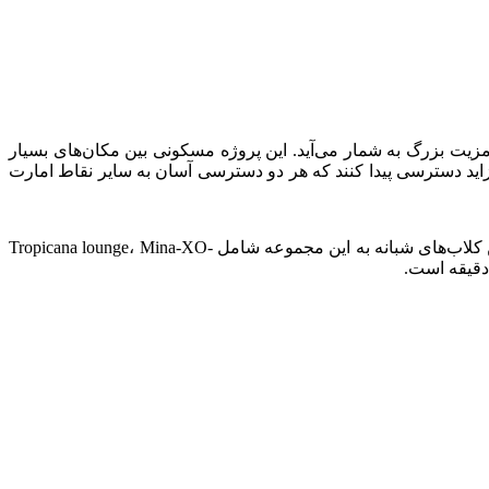
مجموعه زندگی می‌کنند یک مزیت بزرگ به شمار می‌آید. این پروژه مسکونی بین مکان‌های بسیار
 جاده شیخ زاید دسترسی پیدا کنند که هر دو دسترسی آسان به سایر نقاط امارت
چندین رستوران نزدیک از جمله La Niña Dubai، SF Bistro، Love Vibe Café DIFC و مقصد تفریحی و رستوران Josette وجود دارد. نزدیک‌ترین کلاب‌های شبانه به این مجموعه شامل Tropicana lounge، Mina-XO-