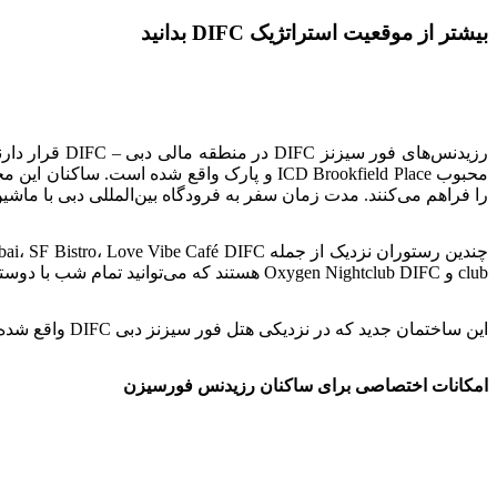
بیشتر از موقعیت استراتژیک DIFC بدانید
رزیدنس‌های ف
محبوب ICD Brookfield Place و پارک واقع شد
را فراهم می‌کنند. مدت زمان سفر به فرودگاه بین‌المللی دبی با ماشین کمتر از ۲۰
club و Oxygen Nightclub DIFC هستند که می‌توانید تمام شب با دوستانتان در آنجا برقصید. مدت زمان سفر به این مکان‌ها با ماشین فقط ۵ دقیقه است.
این ساختمان جدید که در نزدیکی هتل فور سیزنز دبی DIFC واقع شده است، ۵ دقیقه تا برج خلیفه و ۱۵ دقیقه تا ساحل جمیرا فاصله دارد.
امکانات اختصاصی برای ساکنان رزیدنس فورسیزن