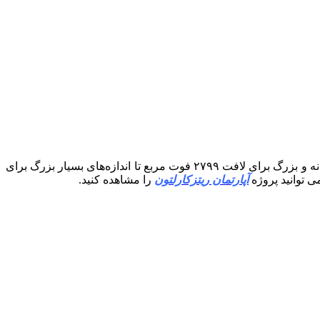
این مجتمع شامل چهار برج است و تعداد کل واحدها فقط ۵۲ واحد لوکس و کاملاً مبله است .این اقامتگاه‌های لوکس از اندازه‌های سخاوتمندانه و بزرگ برای لافت ۲۷۹۹ فوت مربع تا اندازه‌های بسیار بزرگ برای
آپارتمان ریتزکارلتون
را مشاهده کنید.