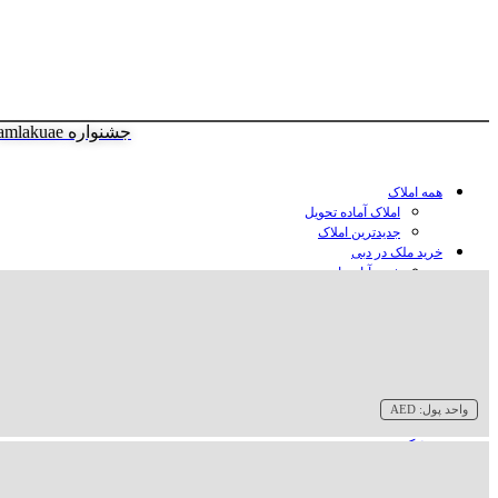
جشنواره amlakuae
همه املاک
املاک آماده تحویل
جدیدترین املاک
خرید ملک در دبی
خرید آپارتمان در دبی
خرید ویلا در دبی
خرید پنت هاوس در دبی
خرید زمین در دبی
خرید هتل در دبی
سازنده‌ها در دبی
واحد پول:
AED
وبلاگ
درباره ما
تماس با ما