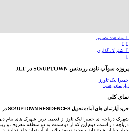
مشاهده تصاویر
اشتراک گذاری
پروژه سوآپ تاون رزیدنس SO/UPTOWN در JLT
جمیرا لیک تاورز
آپارتمان
,
هتلی
نمای کلی
خرید آپارتمان های آماده تحویل SO/ UPTOWN RESIDENCES در JLT
شهرک دریاچه ای جمیرا لیک تاوز از قدیمی ترین شهرک های بنام د
دریاچه دار است، دوم این که از دو سمت به دو منطقه معروف و زی