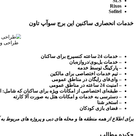
SLS
Rixos
Sofitel
خدمات انحصاری ساکنین این برج سوآپ تاون
طراحی و د
– خدمات 24 ساعته کنسیرج برای ساکنان
– خدمات بل‌بوی/دروازه‌بان
– پارکینگ توسط خدمه
– تیم خدمات اختصاصی برای مالکین
– وای‌فای رایگان در مناطق عمومی
– امنیت 24 ساعته در مناطق عمومی
– طبقه‌ای اختصاصی از امکانات ویژه برای ساکنان که شامل: اس
– دسترسی به خدمات و امکانات هتل به صورت آلا کارته
– استخر شنا
– فضای بازی کودکان
برای اطلاع از همه منطقه ها و محله های دبی و پروژه های مربوط به
چکیده مطالب