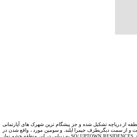
قه از دریاچه تشکیل شده و جز پیشگام ترین شهرک های آپارتمانی
 و از سمت دیگربطرف جیمرا ایلند. و سومین مورد ، واقع شدن در
جوار خیابان شیخ زاید و وجود درصد بالایی از آپارتمان های تجاری در جوار آپارتمان های مسکونی است. آپارتمان های سو آپ تاون رزیدنسز SO/ UPTOWN RESIDENCES به زیبایی در این منطقه چشم نواز