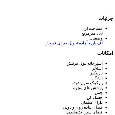
جزئیات
مساحت از :
860 مترمربع
وضعیت:
آف پلن -
آماده تحویل -
برای فروش
امکانات
آشپزخانه فول فرنیش
استخر
باربیکیو
باشگاه
پارکینگ سرپوشیده
پوشش های پنجره
چمن
خشک کن
دارای مبلمان
فضای پیاده روی و دویدن
فضای سبز اختصاصی