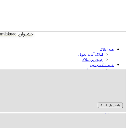
جشنواره amlakuae
همه املاک
املاک آماده تحویل
جدیدترین املاک
خرید ملک در دبی
خرید آپارتمان در دبی
خرید ویلا در دبی
خرید پنت هاوس در دبی
خرید زمین در دبی
خرید هتل در دبی
سازنده‌ها در دبی
واحد پول:
AED
وبلاگ
درباره ما
تماس با ما