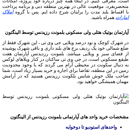
است، معرفی کنیم. در اینجا همه چیز درباره خود پروژه، امکانات
منحصربفرد، موقعیت عالی در بهترین منطقه دبی و برنامه پرداخت
با اقساط بلند مدت را برایتان شرح داده ایم. پس با گروه
املاک
امارات
همراه باشید.
آپارتمان بوتیک هتلی ولی مسکونی بلمونت رزیدنس توسط الینگتون
در شهرک کوچک و نود درصد ویلایی جی وی تی ، این شهرک فقط از
ضلع شمالی خود یک ردیف برج های بلند داری و باقی شهرک پوشیده
از فضای سبز و ویلایی میباشد. بلمونت رزدیدنس آپارتمان هفت
طبقع مسکونی است، در جی وی تی ساکنان در کنار ویلاهای لوکس
به دنبال سکونت در محیطی آرام می گردند که با وجود محدودیت
زمین در این منطقه، تقاضا برای اجاره و خرید بسیار زیاد است، شما
صاحب ملک خوش شانس بلکونت رزیدنس هستید که در آرامش
مهمان همیشگی خواهید بود.
مشخصات خرید واحد های آپارتمانی بلمونت رزیدنس از الینگتون
واحدهای استودیو تا دوخوابه