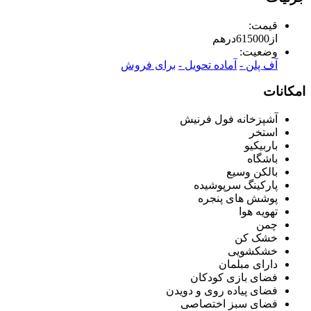
قیمت:
از
615000
درهم
وضعیت:
آف پلن -
آماده تحویل -
برای فروش
امکانات
آشپزخانه فول فرنیش
استخر
باربیکیو
باشگاه
بالکن وسیع
پارکینگ سرپوشیده
پوشش های پنجره
تهویه هوا
چمن
خشک کن
خشکشویی
دارای مبلمان
فضای بازی کودکان
فضای پیاده روی و دویدن
فضای سبز اختصاصی