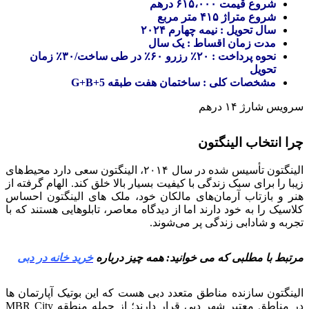
شروع قیمت ۶۱۵،۰۰۰ درهم
شروع متراژ ۴۱۵ متر مربع
سال تحویل : نیمه چهارم ۲۰۲۴
مدت زمان اقساط : یک سال
نحوه پرداخت : ۲۰٪ رزرو ۶۰٪ در طی ساخت/۳۰٪ زمان
تحویل
مشخصات کلی : ساختمان هفت طبقه 5+G+B
سرویس شارژ ۱۴ درهم
چرا انتخاب الینگتون
الینگتون تأسیس شده در سال ۲۰۱۴، الینگتون سعی دارد محیط‌های
زیبا را برای سبک زندگی با کیفیت بسیار بالا خلق کند. الهام گرفته از
هنر و بازتاب آرمان‌های مالکان خود، ملک های الینگتون احساس
کلاسیک را به خود دارند اما از دیدگاه معاصر، تابلوهایی هستند که با
تجربه و شادابی زندگی پر می‌شوند.
مرتبط با مطلبی که می خوانید: همه چیز درباره
خرید خانه در دبی
الینگتون سازنده مناطق متعدد دبی هست که این بوتیک آپارتمان ها
در مناطق معتبر شهر دبی قرار دارند؛ از جمله منطقه MBR City