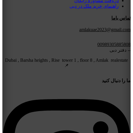
دریافت مشاوره رایگان
راهنمای خرید ملک در دبی
تماس باما
amlakuae2023@gmail.com
00989305885808
-- دفتر دبی
Dubai , Barsha heights , Rise tower 1 , floor 8 , Amlak realestate
📌
ما را دنبال کنید