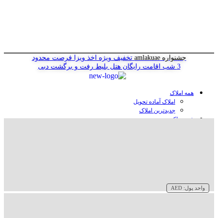
جشنواره amlakuae
تخفیف ویژه اخذ ویزا
فرصت محدود
3 شب اقامت رایگان هتل
بلیط رفت و برگشت دبی
همه املاک
املاک آماده تحویل
جدیدترین املاک
خرید ملک در دبی
خرید آپارتمان در دبی
خرید ویلا در دبی
خرید پنت هاوس در دبی
خرید زمین در دبی
خرید هتل در دبی
سازنده‌ها در دبی
واحد پول:
AED
وبلاگ
درباره ما