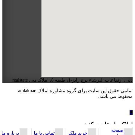
دبی، ارتفاعات البرشاء برج رایز-1، طبقه 8، املاک دبی realstate
تمامی حقوق این سایت برای گروه مشاوره املاک amlakuae
محفوظ می باشد.
املاک را مقایسه کنید
صفحه
خرید ملک
تماس با ما
درباره ما