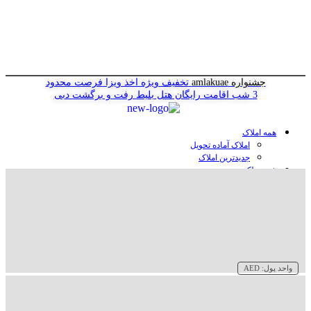
جشنواره amlakuae
تخفیف ویژه اخذ ویزا
فرصت محدود
3 شب اقامت رایگان هتل
بلیط رفت و برگشت دبی
همه املاک
املاک آماده تحویل
جدیدترین املاک
خرید ملک در دبی
خرید آپارتمان در دبی
خرید ویلا در دبی
خرید پنت هاوس در دبی
خرید زمین در دبی
خرید هتل در دبی
سازنده‌ها در دبی
واحد پول:
AED
وبلاگ
درباره ما