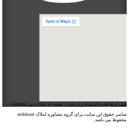
دبی، ارتفاعات البرشاء برج رایز-1، طبقه 8، املاک دبی realstate
تمامی حقوق این سایت برای گروه مشاوره املاک amlakuae
محفوظ می باشد.