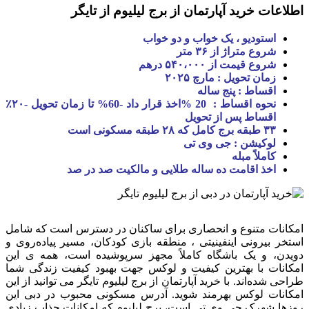
اطلاعات خرید آپارتمان از برج لیلیوم از تایگر
استودیو ، یک خواب و دو خواب
شروع متراژ از ۳۶ متر
شروع قیمت از ۵۴۰،۰۰۰ درهم
زمان تحویل : مارچ ۲۰۲۵
اقساط : پنج ساله
نحوه اقساط : 20 %اخذ قرار داد -60% تا زمان تحویل -۲۰٪
اقساط پس از تحویل
۳۳ طبقه برج کامل که ۲۸ طبقه مسکونی است
لوکیشن : جی وی تی
کاملاً مبله
اخذ اقامت ده ساله طلایی و مالکیت صد در صد
امکانات متنوع و انحصاری برای ساکنان در دسترس است که شامل
استخر بیرونی اینفینیتی ، منطقه بازی کودکان، مسیر پیاده‌روی و
دویدن، و یک باشگاه کاملاً مجهز سرپوشیده است، همه ی این
امکانات با بهترین کیفیت و لوکس جهت بهبود کیفیت زندگی شما
طراحی شده‌اند. با خرید آپارتمان از برج لیلیوم تایگر می توانید از این
امکانات لوکس بهرمند شوید. آدرس مسکونی محبوب در دبی این
روزها شهرک جی وی تی است، برج لیلیوم که امکانات جذاب زیادی