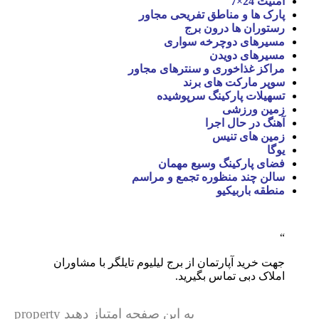
امنیت 24×7
پارک ها و مناطق تفریحی مجاور
رستوران ها درون برج
مسیرهای دوچرخه سواری
مسیرهای دویدن
مراکز غذاخوری و سنترهای مجاور
سوپر مارکت های برند
تسهیلات پارکینگ سرپوشیده
زمین ورزشی
آهنگ در حال اجرا
زمین های تنیس
یوگا
فضای پارکینگ وسیع مهمان
سالن چند منظوره تجمع و مراسم
منطقه باربیکیو
جهت خرید آپارتمان از برج لیلیوم تایلگر با مشاوران
املاک دبی تماس بگیرید.
به این صفحه امتیاز دهید property