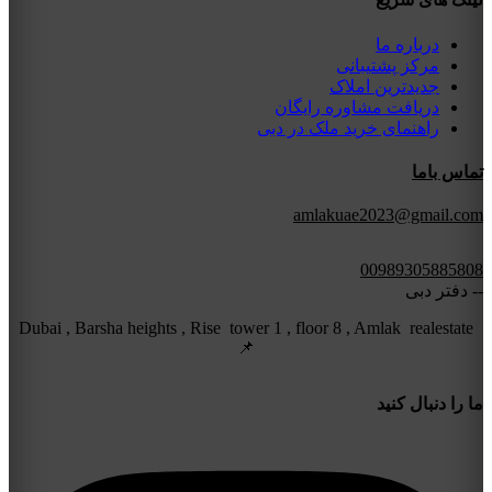
درباره ما
مرکز پشتیبانی
جدیدترین املاک
دریافت مشاوره رایگان
راهنمای خرید ملک در دبی
تماس باما
amlakuae2023@gmail.com
00989305885808
-- دفتر دبی
Dubai , Barsha heights , Rise tower 1 , floor 8 , Amlak realestate
📌
ما را دنبال کنید