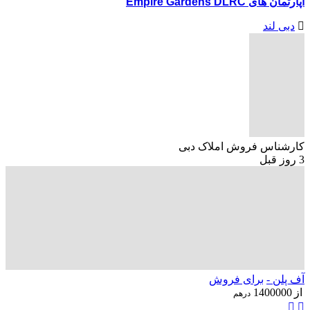
آپارتمان های Empire Gardens DLRC
دبی لند
کارشناس فروش املاک دبی
3 روز قبل
آف پلن -
برای فروش
از
1400000
درهم