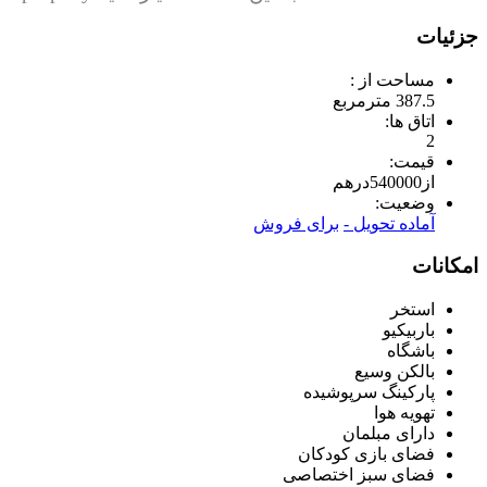
جزئیات
مساحت از :
387.5 مترمربع
اتاق ها:
2
قیمت:
از
540000
درهم
وضعیت:
آماده تحویل -
برای فروش
امکانات
استخر
باربیکیو
باشگاه
بالکن وسیع
پارکینگ سرپوشیده
تهویه هوا
دارای مبلمان
فضای بازی کودکان
فضای سبز اختصاصی