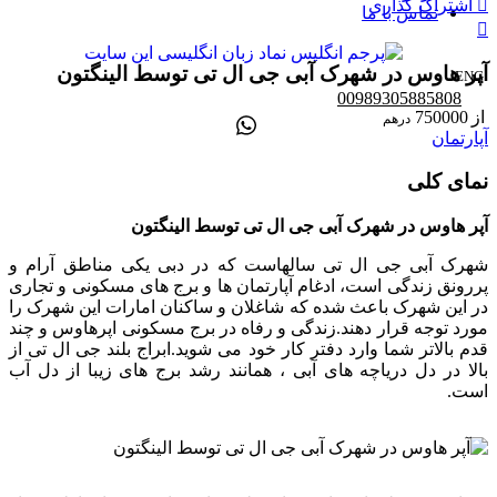
اشتراک گذاری
تماس با ما
آپر هاوس در شهرک آبی جی ال تی توسط الینگتون
ENG
00989305885808
از
750000
درهم
آپارتمان
نمای کلی
آپر هاوس در شهرک آبی جی ال تی توسط الینگتون
شهرک آبی جی ال تی سالهاست که در دبی یکی مناطق آرام و
پررونق زندگی است، ادغام آپارتمان ها و برج های مسکونی و تجاری
در این شهرک باعث شده که شاغلان و ساکنان امارات این شهرک را
مورد توجه قرار دهند.زندگی و رفاه در برج مسکونی اپرهاوس و چند
قدم بالاتر شما وارد دفتر کار خود می شوید.ابراج بلند جی ال تی از
بالا در دل دریاچه های آبی ، همانند رشد برج های زیبا از دل آب
است.