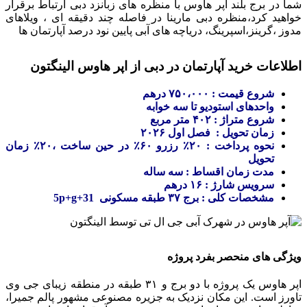
شما در برج بلند اپر هاوس با منظره های زبانزد دبی ارتباط برقرار
خواهید کرد،منظره دبی مارینا در فاصله چند دقیقه ای ، ویلاهای
مدوز ،گرینز،اسپرینگ، دریاچه های آبی پایین نود درصد آپارتمان ها
اطلاعات خرید آپارتمان در دبی از اپر هاوس الینگتون
شروع قیمت : ۷۵۰،۰۰۰ درهم
واحدهای استودیو تا سه خوابه
شروع متراژ : ۴۰۲ متر مربع
زمان تحویل : فصل اول ۲۰۲۶
نحوه پرداخت : ۲۰٪ رزرو ۶۰٪ در حین ساخت ،۲۰٪ زمان
تحویل
مدت زمان اقساط : سه ساله
سرویس شارژ : ۱۶ درهم
مشخصات کلی : برج ۳۷ طبقه مسکونی 31+5p+g
ویژگی های منحصر بفرد پروژه
اپر هاوس یک پروژه با دو برج و ۳۱ طبقه در منطقه زیبای جی وی
تاورز است. این مکان نزدیک به جزیره مصنوعی مشهور پالم جمیرا،