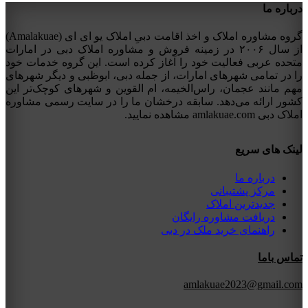
درباره ما
گروه مشاوره املاک و اخذ اقامت دبیِ املاک یو ای ای (Amalakuae)
از سال ۲۰۰۶ در زمینه فروش و مشاوره املاک دبی در امارات
متحده عربی فعالیت خود را آغاز کرده است. این گروه خدمات خود
را در تمامی شهرهای امارات، از جمله دبی، ابوظبی و دیگر شهرهای
مهم مانند عجمان، راس‌الخیمه، ام القوین و شهرهای کوچک‌تر این
کشور ارائه می‌دهد. سابقه درخشان ما را در سایت رسمی مشاوره
املاک دبی amlakuae.com مشاهده نمایید.
لینک های سریع
درباره ما
مرکز پشتیبانی
جدیدترین املاک
دریافت مشاوره رایگان
راهنمای خرید ملک در دبی
تماس باما
amlakuae2023@gmail.com