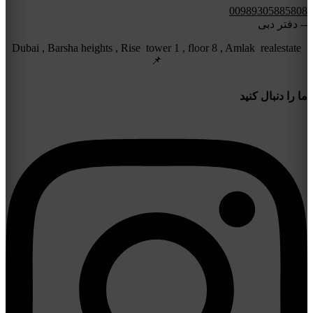
00989305885808
-- دفتر دبی
Dubai , Barsha heights , Rise tower 1 , floor 8 , Amlak realestate
📌
ما را دنبال کنید