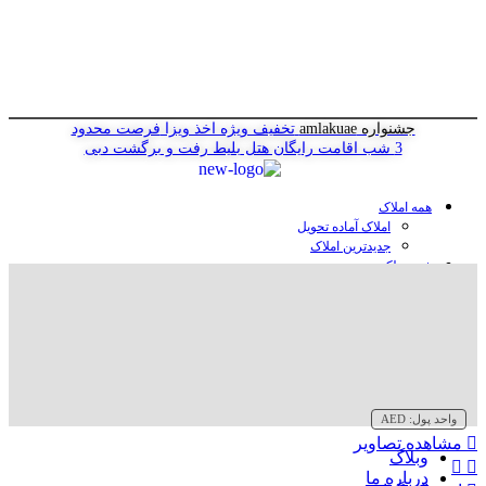
جشنواره amlakuae
تخفیف ویژه اخذ ویزا
فرصت محدود
3 شب اقامت رایگان هتل
بلیط رفت و برگشت دبی
همه املاک
املاک آماده تحویل
جدیدترین املاک
خرید ملک در دبی
خرید آپارتمان در دبی
خرید ویلا در دبی
خرید پنت هاوس در دبی
خرید زمین در دبی
خرید هتل در دبی
سازنده‌ها در دبی
واحد پول:
AED
مشاهده تصاویر
وبلاگ
درباره ما