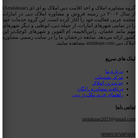
گروه مشاوره املاک و اخذ اقامت دبیِ املاک یو ای ای (Amalakuae)
از سال ۲۰۰۶ در زمینه فروش و مشاوره املاک دبی در امارات
متحده عربی فعالیت خود را آغاز کرده است. این گروه خدمات خود
را در تمامی شهرهای امارات، از جمله دبی، ابوظبی و دیگر شهرهای
مهم مانند عجمان، راس‌الخیمه، ام القوین و شهرهای کوچک‌تر این
کشور ارائه می‌دهد. سابقه درخشان ما را در سایت رسمی مشاوره
املاک دبی amlakuae.com مشاهده نمایید.
لینک های سریع
درباره ما
مرکز پشتیبانی
جدیدترین املاک
دریافت مشاوره رایگان
راهنمای خرید ملک در دبی
تماس باما
amlakuae2023@gmail.com
00989305885808