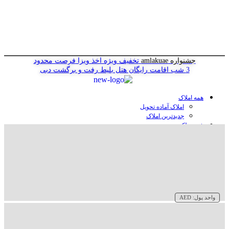
جشنواره amlakuae
تخفیف ویژه اخذ ویزا
فرصت محدود
3 شب اقامت رایگان هتل
بلیط رفت و برگشت دبی
همه املاک
املاک آماده تحویل
جدیدترین املاک
خرید ملک در دبی
خرید آپارتمان در دبی
خرید ویلا در دبی
خرید پنت هاوس در دبی
خرید زمین در دبی
خرید هتل در دبی
سازنده‌ها در دبی
واحد پول:
AED
وبلاگ
درباره ما