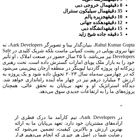
8 دقیقهمال خروجی دبی
35 دقیقهمال سیلیکون سنترال
10 دقیقهجزیره پالم
12 دقیقهدهکده جهانی
15 دقیقهدانشگاه دبی
5 دقیقه جاده شیخ زاید
Rahul Kumar Gupta، بنیان‌گذار بینا و تصویرگر Aark Developers، نه
تنها نیروی پویایی در پشت کمپانی ماست بلکه شریک کلیدی در Safe
Developers نیز می‌باشد. با ۲۵ سال حضور در صنعت املاک ، او تأثیر
خود را به بازار ملک پویای امارات گسترش داده است. تحت رهبری
زیرکانه او، پروژه گاردنیا لیوینگز در منطقه آرجان پیش‌بینی می‌شود
که در چهارمین سه‌ماه سال ۲۰۲۳ تحویل داده شود و یک پروژه به
ارزش ۴ میلیارد درهم نیز در چهار ماه آینده راه‌اندازی خواهد شد.
دیدگاه استراتژیک او و تعهد بی‌پایان به تحقق عالی، همچنان
پروژه‌های ما را به ارتفاعات جدیدی سوق می‌دهد.
در Aark Developers، تیم کارآمد ما درک فطری از
اراده‌های مشتریان خود دارد. تعهد بی‌پایان ما به ارائه
بهترین ارزش و بالاترین کیفیت، تضمین می‌شود که
رضایت شما در اصل هر چیزی که انجام می‌دهیم قرار