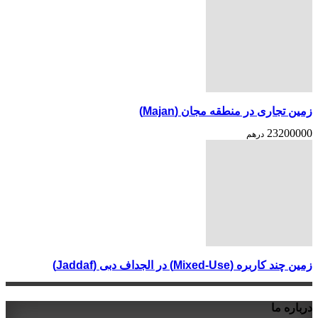
زمین تجاری در منطقه مجان (Majan)
23200000
درهم
زمین چند کاربره (Mixed-Use) در الجداف دبی (Jaddaf)
درباره ما