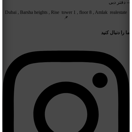
-- دفتر دبی
Dubai , Barsha heights , Rise tower 1 , floor 8 , Amlak realestate
📌
ما را دنبال کنید