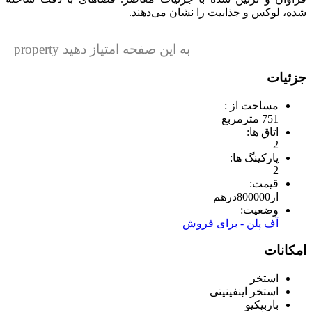
شده، لوکس و جذابیت را نشان می‌دهند.
به این صفحه امتیاز دهید property
جزئیات
مساحت از :
751 مترمربع
اتاق ها:
2
پارکینگ ها:
2
قیمت:
از
800000
درهم
وضعیت:
آف پلن -
برای فروش
امکانات
استخر
استخر اینفینیتی
باربیکیو