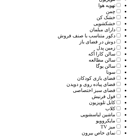
تهویه هوا
چمن
خشک کن
خشکشویی
دارای مبلمان
دکور متناسب با صنف فروش
دوش در فضای باز
زمین پدل
سالن کارا اُکه
سالن مطالعه
سالن یوگا
سونا
فضای بازی کودکان
فضای پیاده روی و دویدن
فضای سبز اختصاصی
فول فرنیش
کابل تلویزیون
کلاب
ماشین لباسشویی
مایکروویو
میز TV
نمای خاص بیرون