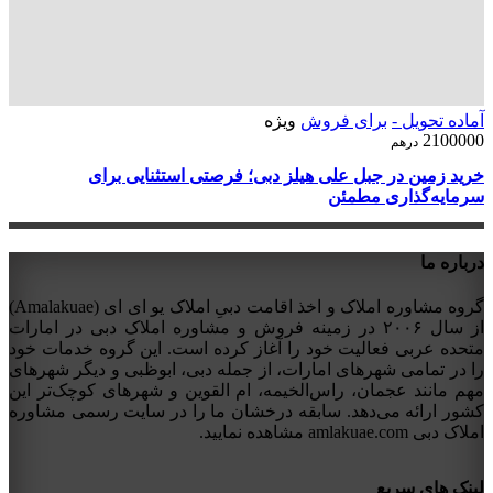
آماده تحویل -
برای فروش
ویژه
2100000
درهم
خرید زمین در جبل علی هیلز دبی؛ فرصتی استثنایی برای
سرمایه‌گذاری مطمئن
درباره ما
گروه مشاوره املاک و اخذ اقامت دبیِ املاک یو ای ای (Amalakuae)
از سال ۲۰۰۶ در زمینه فروش و مشاوره املاک دبی در امارات
متحده عربی فعالیت خود را آغاز کرده است. این گروه خدمات خود
را در تمامی شهرهای امارات، از جمله دبی، ابوظبی و دیگر شهرهای
مهم مانند عجمان، راس‌الخیمه، ام القوین و شهرهای کوچک‌تر این
کشور ارائه می‌دهد. سابقه درخشان ما را در سایت رسمی مشاوره
املاک دبی amlakuae.com مشاهده نمایید.
لینک های سریع