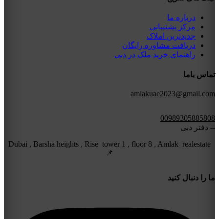
درباره ما
مرکز پشتیبانی
جدیدترین املاک
دریافت مشاوره رایگان
راهنمای خرید ملک در دبی
تماس باما
amlakuae2023@gmail.com
00989305885808
-- دفتر دبی
Dubai , Barsha heights , Rise tower 1 , floor 8 , Amlak realestate
📌
ما را دنبال کنید