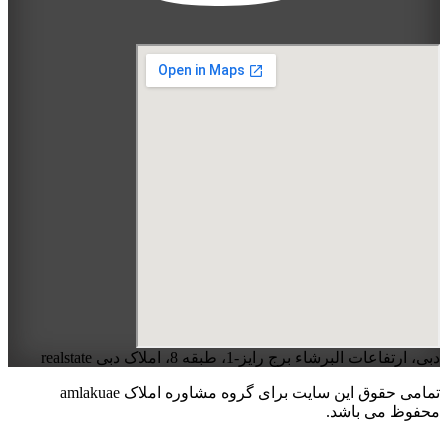
دبی، ارتفاعات البرشاء برج رایز-1، طبقه 8، املاک دبی realstate
تمامی حقوق این سایت برای گروه مشاوره املاک amlakuae
محفوظ می باشد.