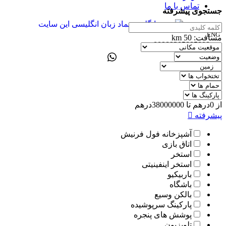
تماس با ما
جستجوی پیشرفته
ENG
مسافت:
50
km
00989305885808
از
0
درهم
تا
38000000
درهم
پیشرفته
آشپزخانه فول فرنیش
اتاق بازی
استخر
استخر اینفینیتی
باربیکیو
باشگاه
بالکن وسیع
پارکینگ سرپوشیده
پوشش های پنجره
تلویزیون