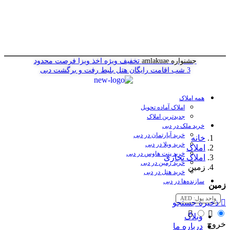
جشنواره amlakuae
تخفیف ویژه اخذ ویزا
فرصت محدود
3 شب اقامت رایگان هتل
بلیط رفت و برگشت دبی
همه املاک
املاک آماده تحویل
جدیدترین املاک
خرید ملک در دبی
خرید آپارتمان در دبی
خانه
خرید ویلا در دبی
املاک
خرید پنت هاوس در دبی
املاک تجاری
خرید زمین در دبی
زمین
خرید هتل در دبی
سازنده‌ها در دبی
زمین
واحد پول:
AED
ذخیره جستجو
وبلاگ
خروج
درباره ما