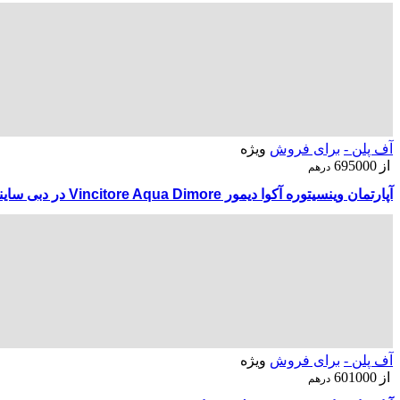
آف پلن -
برای فروش
ویژه
از
695000
درهم
آپارتمان وینسیتوره آکوا دیمور Vincitore Aqua Dimore در دبی ساینس پارک
آف پلن -
برای فروش
ویژه
از
601000
درهم