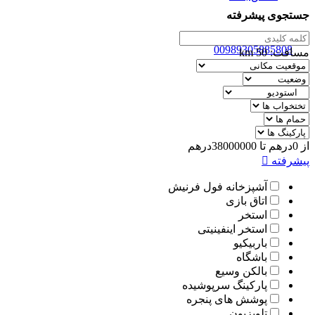
جستجوی پیشرفته
ENG
00989305885808
مسافت:
50
km
از
0
درهم
تا
38000000
درهم
پیشرفته
آشپزخانه فول فرنیش
اتاق بازی
استخر
استخر اینفینیتی
باربیکیو
باشگاه
بالکن وسیع
پارکینگ سرپوشیده
پوشش های پنجره
تلویزیون