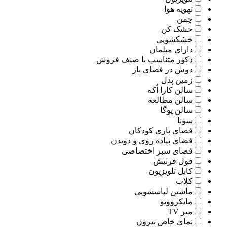
تهویه هوا
چمن
خشک کن
خشکشویی
دارای مبلمان
دکور متناسب با صنف فروش
دوش در فضای باز
زمین پدل
سالن کارا اُکه
سالن مطالعه
سالن یوگا
سونا
فضای بازی کودکان
فضای پیاده روی و دویدن
فضای سبز اختصاصی
فول فرنیش
کابل تلویزیون
کلاب
ماشین لباسشویی
مایکروویو
میز TV
نمای خاص بیرون