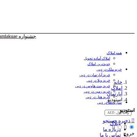
جشنواره amlakuae
همه املاک
املاک آماده تحویل
جدیدترین املاک
خرید ملک در دبی
خرید آپارتمان در دبی
خرید ویلا در دبی
خانه
خرید پنت هاوس در دبی
املاک
خرید زمین در دبی
آپارتمان
خرید هتل در دبی
استودیو
سازنده‌ها در دبی
استودیو
واحد پول:
AED
ذخیره جستجو
وبلاگ
درباره ما
خروج
تماس با ما