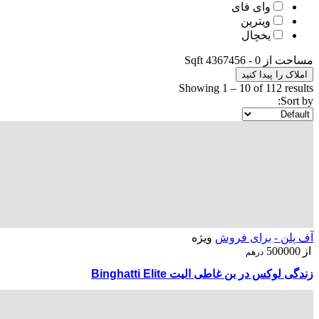
وای فای
ویترین
یخچال
مساحت از
0
-
4367456
Sqft
املاک را پیدا کنید
Showing
1
–
10
of 112 results
Sort by:
آف پلن -
برای فروش
ویژه
از
500000
درهم
زندگی لوکس در بن غاطی الیت Binghatti Elite