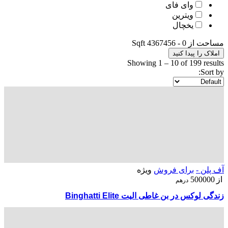
وای فای
ویترین
یخچال
مساحت از
0
-
4367456
Sqft
املاک را پیدا کنید
Showing
1
–
10
of 199 results
Sort by:
آف پلن -
برای فروش
ویژه
از
500000
درهم
زندگی لوکس در بن غاطی الیت Binghatti Elite