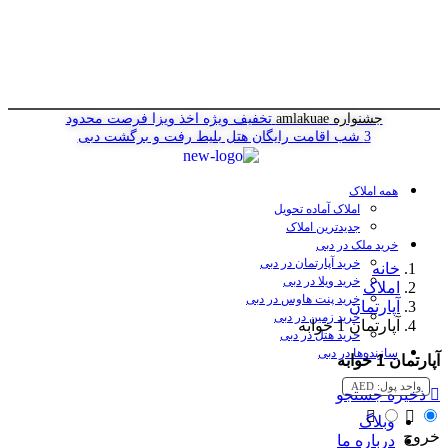
جشنواره amlakuae
تخفیف ویژه اخذ ویزا
فرصت محدود
3 شب اقامت رایگان هتل
بلیط رفت و برگشت دبی
همه املاک
املاک آماده تحویل
جدیدترین املاک
خرید ملک در دبی
خرید آپارتمان در دبی
خانه
خرید ویلا در دبی
املاک
خرید پنت هاوس در دبی
آپارتمان
خرید زمین در دبی
آپارتمان 1 خوابه
خرید هتل در دبی
سازنده‌ها در دبی
آپارتمان 1 خوابه
واحد پول:
AED
ذخیره جستجو
وبلاگ
خروج
درباره ما