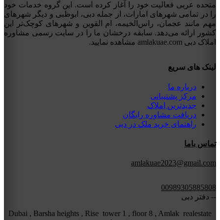
متحده عربی فعالیت خود را آغاز کرده است. این گروه خدمات خود
را در تمامی شهرهای امارات، از جمله دبی، ابوظبی و دیگر شهرهای
مهم مانند عجمان، راس‌الخیمه، ام القوین و شهرهای کوچک‌تر این
کشور ارائه می‌دهد. سابقه درخشان ما را در سایت رسمی مشاوره
املاک دبی amlakuae.com مشاهده نمایید.
لینک های سریع
درباره ما
مرکز پشتیبانی
جدیدترین املاک
دریافت مشاوره رایگان
راهنمای خرید ملک در دبی
تماس باما
amlakuae2023@gmail.com
00989305885808
-- دفتر دبی
Dubai , Barsha heights , Rise tower 1 , floor 8 , Amlak realestate