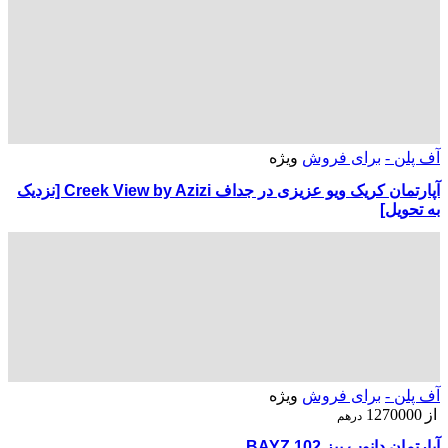
آف پلن -
برای فروش
ویژه
آپارتمان کریک ویو عزیزی در جداف Creek View by Azizi [نزدیک
به تحویل]
آف پلن -
برای فروش
ویژه
از
1270000
درهم
آپارتمان دانوب بیز BAYZ 102