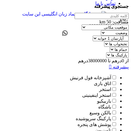
تماس با ما
جستجوی پیشرفته
ENG
مسافت:
50
km
00989305885808
از
0
درهم
تا
38000000
درهم
پیشرفته
آشپزخانه فول فرنیش
اتاق بازی
استخر
استخر اینفینیتی
باربیکیو
باشگاه
بالکن وسیع
پارکینگ سرپوشیده
پوشش های پنجره
تلویزیون