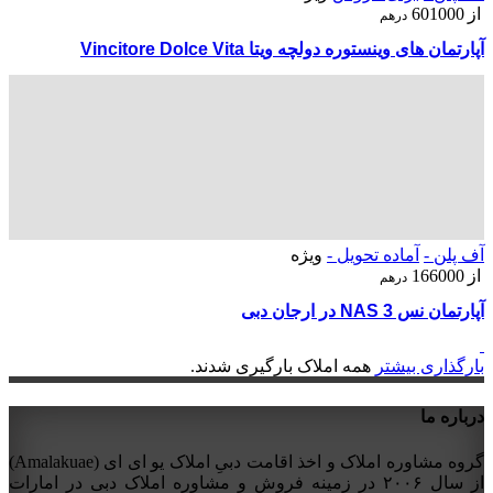
از
601000
درهم
آپارتمان های وینستوره دولچه ویتا Vincitore Dolce Vita
آف پلن -
آماده تحویل -
ویژه
از
166000
درهم
آپارتمان نس NAS 3 در ارجان دبی
بارگذاری بیشتر
همه املاک بارگیری شدند.
درباره ما
گروه مشاوره املاک و اخذ اقامت دبیِ املاک یو ای ای (Amalakuae)
از سال ۲۰۰۶ در زمینه فروش و مشاوره املاک دبی در امارات