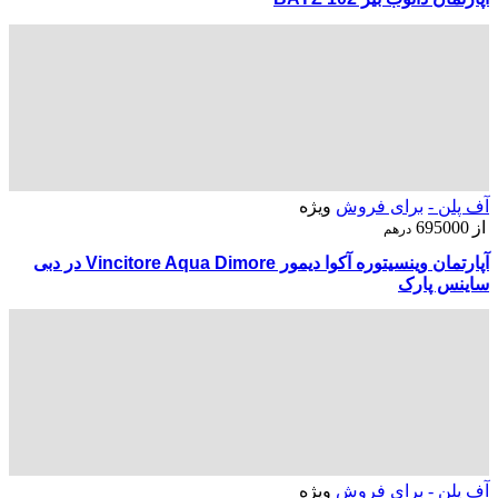
آف پلن -
برای فروش
ویژه
از
695000
درهم
آپارتمان وینسیتوره آکوا دیمور Vincitore Aqua Dimore در دبی
ساینس پارک
آف پلن -
برای فروش
ویژه