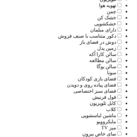
تهویه هوا
چمن
خشک کن
خشکشویی
دارای مبلمان
دکور متناسب با صنف فروش
دوش در فضای باز
زمین پدل
سالن کارا اُکه
سالن مطالعه
سالن یوگا
سونا
فضای بازی کودکان
فضای پیاده روی و دویدن
فضای سبز اختصاصی
فول فرنیش
کابل تلویزیون
کلاب
ماشین لباسشویی
مایکروویو
میز TV
نمای خاص بیرون