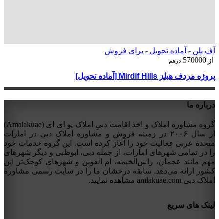
آف پلن -
آماده تحویل -
برای فروش
از
570000
درهم
پروژه مردف هیلز Mirdif Hills [آماده تحویل]
درباره ما
گروه مشاوره املاک و اخذ اقامت دبیِ املاک یو ای ای (Amalakuae)
از سال ۲۰۰۶ در زمینه فروش و مشاوره املاک دبی در امارات
متحده عربی فعالیت خود را آغاز کرده است. این گروه خدمات خود
را در تمامی شهرهای امارات، از جمله دبی، ابوظبی و دیگر شهرهای
مهم مانند عجمان، راس‌الخیمه، ام القوین و شهرهای کوچک‌تر این
کشور ارائه می‌دهد. سابقه درخشان ما را در سایت رسمی مشاوره
املاک دبی amlakuae.com مشاهده نمایید.
لینک های سریع