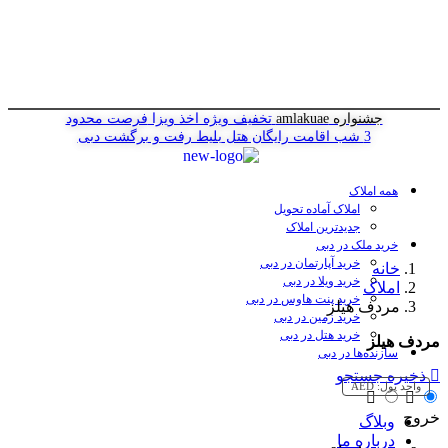
جشنواره amlakuae
تخفیف ویژه اخذ ویزا
فرصت محدود
3 شب اقامت رایگان هتل
بلیط رفت و برگشت دبی
همه املاک
املاک آماده تحویل
جدیدترین املاک
خرید ملک در دبی
خرید آپارتمان در دبی
خانه
خرید ویلا در دبی
املاک
خرید پنت هاوس در دبی
مردف هیلز
خرید زمین در دبی
خرید هتل در دبی
مردف هیلز
سازنده‌ها در دبی
ذخیره جستجو
واحد پول:
AED
خروج
وبلاگ
درباره ما