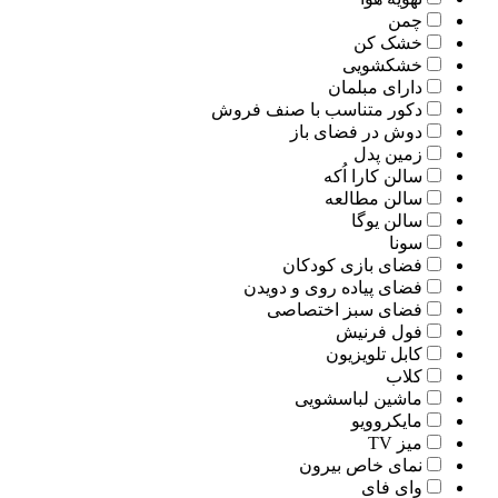
چمن
خشک کن
خشکشویی
دارای مبلمان
دکور متناسب با صنف فروش
دوش در فضای باز
زمین پدل
سالن کارا اُکه
سالن مطالعه
سالن یوگا
سونا
فضای بازی کودکان
فضای پیاده روی و دویدن
فضای سبز اختصاصی
فول فرنیش
کابل تلویزیون
کلاب
ماشین لباسشویی
مایکروویو
میز TV
نمای خاص بیرون
وای فای