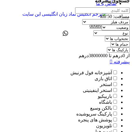
جستجوی پیشرفته
تماس با ما
مسافت:
50
km
ENG
00989305885808
از
0
درهم
تا
38000000
درهم
پیشرفته
آشپزخانه فول فرنیش
اتاق بازی
استخر
استخر اینفینیتی
باربیکیو
باشگاه
بالکن وسیع
پارکینگ سرپوشیده
پوشش های پنجره
تلویزیون
تهویه هوا