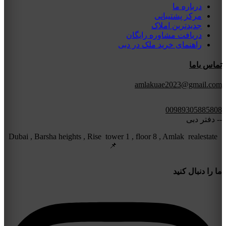
درباره ما
مرکز پشتیبانی
جدیدترین املاک
دریافت مشاوره رایگان
راهنمای خرید ملک در دبی
تماس باما
amlakuae2023@gmail.com
00989305885808
-- دفتر دبی
Dubai , Barsha heights , Rise tower 1 , floor 8 , Amlak realestate
📌
ما را دنبال کنید