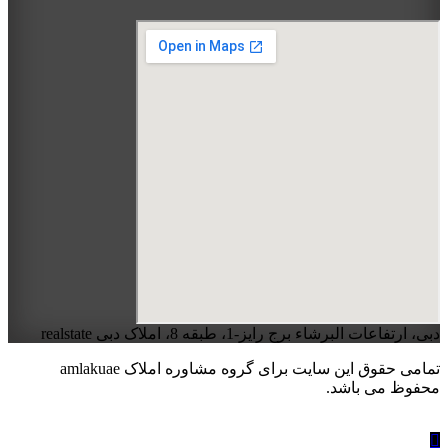
دبی، ارتفاعات البرشاء برج رایز-1، طبقه 8، املاک دبی realstate
تمامی حقوق این سایت برای گروه مشاوره املاک amlakuae
محفوظ می باشد.