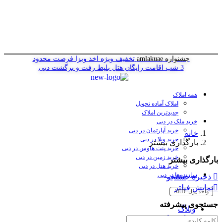
جشنواره amlakuae
تخفیف ویژه اخذ ویزا
فرصت محدود
3 شب اقامت رایگان هتل
بلیط رفت و برگشت دبی
همه املاک
املاک آماده تحویل
جدیدترین املاک
خرید ملک در دبی
خرید آپارتمان در دبی
خانه
خرید ویلا در دبی
بارگذاری بیشتر
خرید پنت هاوس در دبی
خرید زمین در دبی
بارگذاری بیشتر
خرید هتل در دبی
سازنده‌ها در دبی
ذخیره جستجو
نمایش فیلتر
واحد پول:
AED
جستجوی پیشرفته
وبلاگ
درباره ما