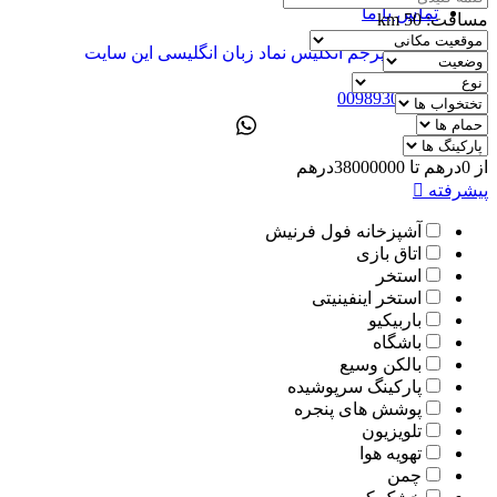
تماس با ما
مسافت:
50
km
ENG
00989305885808
از
0
درهم
تا
38000000
درهم
پیشرفته
آشپزخانه فول فرنیش
اتاق بازی
استخر
استخر اینفینیتی
باربیکیو
باشگاه
بالکن وسیع
پارکینگ سرپوشیده
پوشش های پنجره
تلویزیون
تهویه هوا
چمن