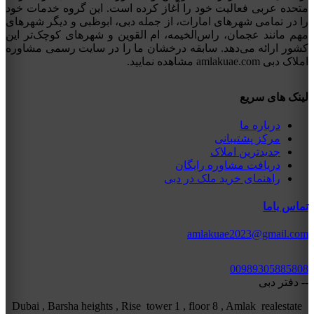
متحده عربی فعالیت خود را آغاز کرده است. این گروه خدمات خود
را در تمامی شهرهای امارات، از جمله دبی، ابوظبی و دیگر شهرهای
مهم مانند عجمان، راس‌الخیمه، ام القوین و شهرهای کوچک‌تر این
کشور ارائه می‌دهد. سابقه درخشان ما را در سایت رسمی مشاوره
املاک دبی amlakuae.com مشاهده نمایید.
لینک های سریع
درباره ما
مرکز پشتیبانی
جدیدترین املاک
دریافت مشاوره رایگان
راهنمای خرید ملک در دبی
تماس باما
amlakuae2023@gmail.com
00989305885808
-- دفتر دبی
Dubai , Barsha heights , Rise tower 1 , floor 8 , Amlak realestate