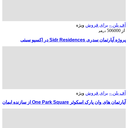
آف پلن –
برای فروش
ویژه
از
506000
درهم
پروژه آپارتمان سدری Sidr Residences در اکسپو سیتی
آف پلن –
برای فروش
ویژه
آپارتمان های وان پارک اسکوئر One Park Square از سازنده ایمان