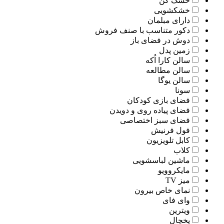
خشک کن
خشکشویی
دارای مبلمان
دکور متناسب با صنف فروش
دوش در فضای باز
زمین پدل
سالن کارا اُکه
سالن مطالعه
سالن یوگا
سونا
فضای بازی کودکان
فضای پیاده روی و دویدن
فضای سبز اختصاصی
فول فرنیش
کابل تلویزیون
کلاب
ماشین لباسشویی
مایکروویو
میز TV
نمای خاص بیرون
وای فای
ویترین
یخچال