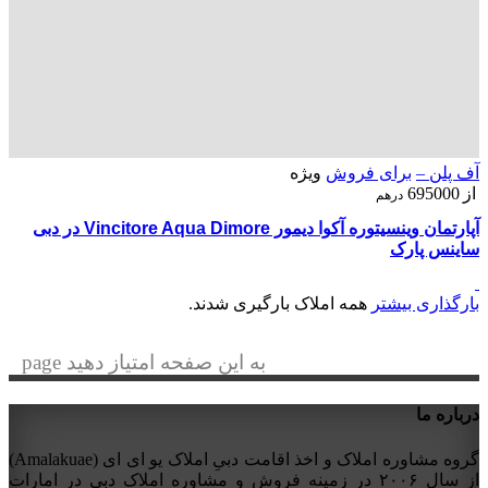
آف پلن –
برای فروش
ویژه
از
695000
درهم
آپارتمان وینسیتوره آکوا دیمور Vincitore Aqua Dimore در دبی
ساینس پارک
بارگذاری بیشتر
همه املاک بارگیری شدند.
به این صفحه امتیاز دهید page
درباره ما
گروه مشاوره املاک و اخذ اقامت دبیِ املاک یو ای ای (Amalakuae)
از سال ۲۰۰۶ در زمینه فروش و مشاوره املاک دبی در امارات