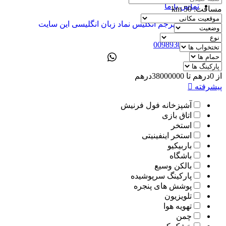
تماس با ما
مسافت:
50
km
ENG
00989305885808
از
0
درهم
تا
38000000
درهم
پیشرفته
آشپزخانه فول فرنیش
اتاق بازی
استخر
استخر اینفینیتی
باربیکیو
باشگاه
بالکن وسیع
پارکینگ سرپوشیده
پوشش های پنجره
تلویزیون
تهویه هوا
چمن