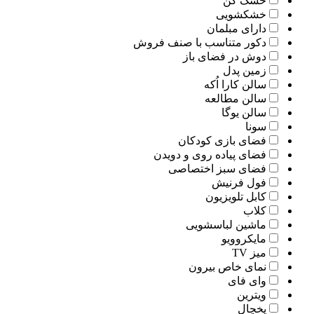
خشک کن
خشکشویی
دارای مبلمان
دکور متناسب با صنف فروش
دوش در فضای باز
زمین پدل
سالن کارا اُکه
سالن مطالعه
سالن یوگا
سونا
فضای بازی کودکان
فضای پیاده روی و دویدن
فضای سبز اختصاصی
فول فرنیش
کابل تلویزیون
کلاب
ماشین لباسشویی
مایکروویو
میز TV
نمای خاص بیرون
وای فای
ویترین
یخچال