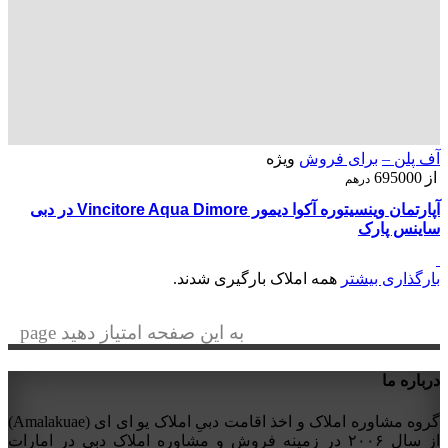
آف پلن –
برای فروش
ویژه
از
695000
درهم
آپارتمان وینسیتوره آکوا دیمور Vincitore Aqua Dimore در دبی
ساینس پارک
بارگذاری بیشتر
همه املاک بارگیری شدند.
به این صفحه امتیاز دهید page
درباره ما
گروه مشاوره املاک و اخذ اقامت دبیِ املاک یو ای ای (Amalakuae)
از سال ۲۰۰۶ در زمینه فروش و مشاوره املاک دبی در امارات