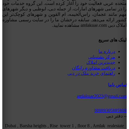
متحده عربی فعالیت خود را آغاز کرده است. این گروه خدمات خود
را در تمامی شهرهای امارات، از جمله دبی، ابوظبی و دیگر شهرهای
مهم مانند عجمان، راس‌الخیمه، ام القوین و شهرهای کوچک‌تر این
کشور ارائه می‌دهد. سابقه درخشان ما را در سایت رسمی مشاوره
املاک دبی amlakuae.com مشاهده نمایید.
لینک های سریع
درباره ما
مرکز پشتیبانی
جدیدترین املاک
دریافت مشاوره رایگان
راهنمای خرید ملک در دبی
تماس باما
amlakuae2023@gmail.com
00989305885808
-- دفتر دبی
Dubai , Barsha heights , Rise tower 1 , floor 8 , Amlak realestate