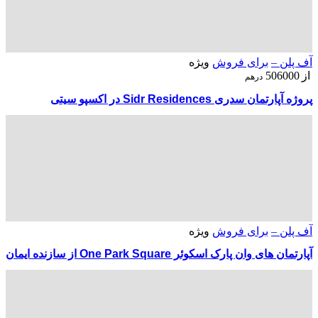
آف پلن –
برای فروش
ویژه
از
506000
درهم
پروژه آپارتمان سدری Sidr Residences در اکسپو سیتی
آف پلن –
برای فروش
ویژه
آپارتمان های وان پارک اسکوئر One Park Square از سازنده ایمان