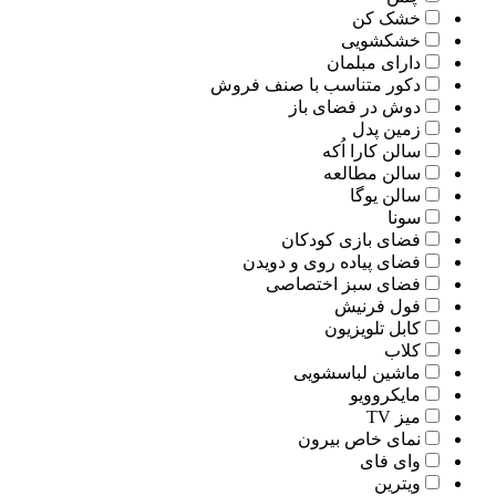
خشک کن
خشکشویی
دارای مبلمان
دکور متناسب با صنف فروش
دوش در فضای باز
زمین پدل
سالن کارا اُکه
سالن مطالعه
سالن یوگا
سونا
فضای بازی کودکان
فضای پیاده روی و دویدن
فضای سبز اختصاصی
فول فرنیش
کابل تلویزیون
کلاب
ماشین لباسشویی
مایکروویو
میز TV
نمای خاص بیرون
وای فای
ویترین