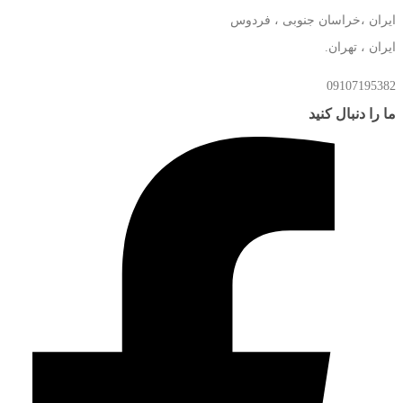
ایران ،خراسان جنوبی ، فردوس
ایران ، تهران.
09107195382
ما را دنبال کنید