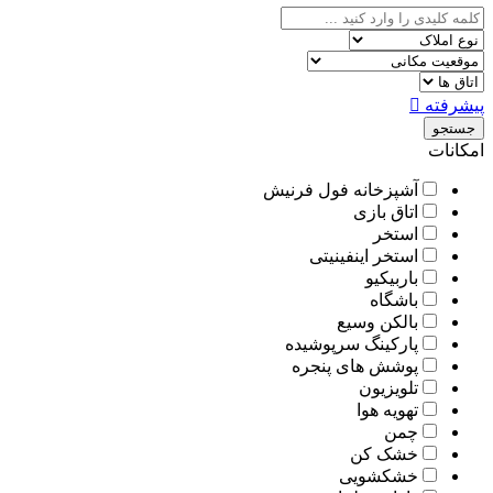
پیشرفته
جستجو
امکانات
آشپزخانه فول فرنیش
اتاق بازی
استخر
استخر اینفینیتی
باربیکیو
باشگاه
بالکن وسیع
پارکینگ سرپوشیده
پوشش های پنجره
تلویزیون
تهویه هوا
چمن
خشک کن
خشکشویی