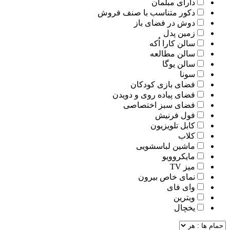
دارای مبلمان
دکور متناسب با صنف فروش
دوش در فضای باز
زمین پدل
سالن کارا اُکه
سالن مطالعه
سالن یوگا
سونا
فضای بازی کودکان
فضای پیاده روی و دویدن
فضای سبز اختصاصی
فول فرنیش
کابل تلویزیون
کلاب
ماشین لباسشویی
مایکروویو
میز TV
نمای خاص بیرون
وای فای
ویترین
یخچال