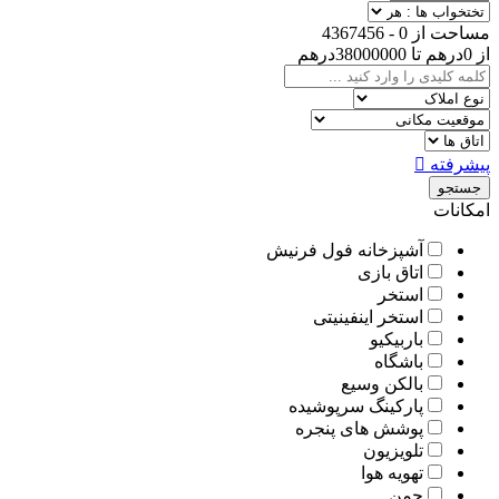
مساحت از
0
-
4367456
از
0
درهم
تا
38000000
درهم
پیشرفته
جستجو
امکانات
آشپزخانه فول فرنیش
اتاق بازی
استخر
استخر اینفینیتی
باربیکیو
باشگاه
بالکن وسیع
پارکینگ سرپوشیده
پوشش های پنجره
تلویزیون
تهویه هوا
چمن