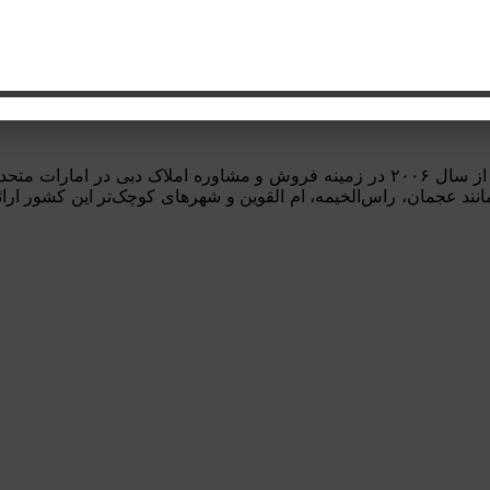
گروه مشاوره املاک و اخذ اقامت دبیِ املاک یو ای ای (Amalakuae) از سال ۲۰۰۶ در زمینه
نند عجمان، راس‌الخیمه، ام القوین و شهرهای کوچک‌تر این کشور ار