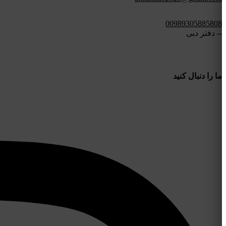
00989305885808
-- دفتر دبی
ما را دنبال کنید