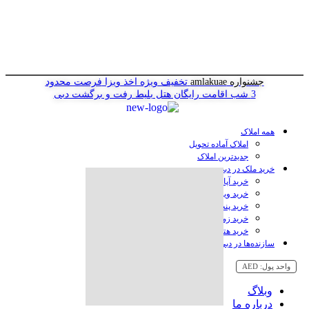
جشنواره amlakuae
تخفیف ویژه اخذ ویزا
فرصت محدود
3 شب اقامت رایگان هتل
بلیط رفت و برگشت دبی
همه املاک
املاک آماده تحویل
جدیدترین املاک
خرید ملک در دبی
خرید آپارتمان در دبی
خرید ویلا در دبی
خرید پنت هاوس در دبی
خرید زمین در دبی
خرید هتل در دبی
سازنده‌ها در دبی
واحد پول:
AED
وبلاگ
درباره ما