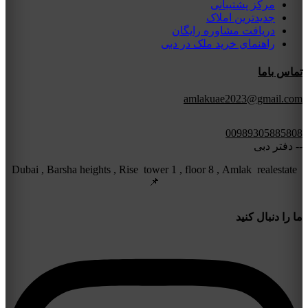
مرکز پشتیبانی
جدیدترین املاک
دریافت مشاوره رایگان
راهنمای خرید ملک در دبی
تماس باما
amlakuae2023@gmail.com
00989305885808
-- دفتر دبی
Dubai , Barsha heights , Rise tower 1 , floor 8 , Amlak realestate
📌
ما را دنبال کنید