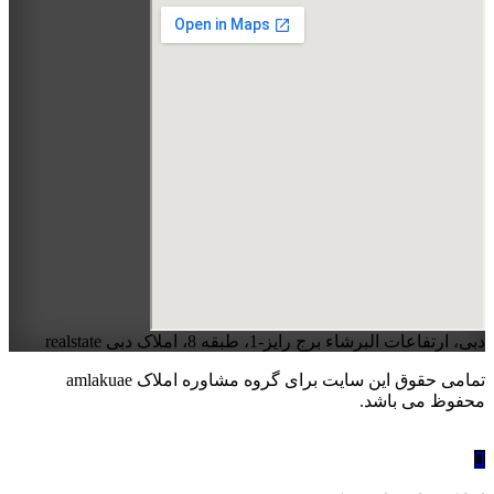
دبی، ارتفاعات البرشاء برج رایز-1، طبقه 8، املاک دبی realstate
تمامی حقوق این سایت برای گروه مشاوره املاک amlakuae
محفوظ می باشد.