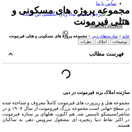
تماس با ما
مجموعه پروژه های مسکونی و
هتلی فیرمونت​
ENG
00989305885808
خانه
»
سازنده‌های دبی
»
مجموعه پروژه های مسکونی و هتلی فیرمونت​
توضیحات
املاک
نظرات
فهرست مطالب
سازنده املاک برند فیرمونت در دبی
مجموعه هتل و ریزورت های فیرمونت کاملاً معروف و شناخته شده
در سطح جهانی است.مجموعه بزرگ فیرومونت از سال ۱۹۰۷ و در
سانفرانسیسکو تاسیس شد. هم اکنون، هتلهای پر ستاره فیرمونت
در اکثر نقاط دنیا زنجیره ای مشغول سرویس دهی به ساکنان
هستند.