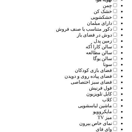
چمن
خشک کن
خشکشویی
دارای مبلمان
دکور متناسب با صنف فروش
دوش در فضای باز
زمین پدل
سالن کارا اُکه
سالن مطالعه
سالن یوگا
سونا
فضای بازی کودکان
فضای پیاده روی و دویدن
فضای سبز اختصاصی
فول فرنیش
کابل تلویزیون
کلاب
ماشین لباسشویی
مایکروویو
میز TV
نمای خاص بیرون
وای فای