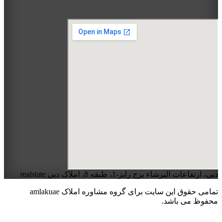
دبی، ارتفاعات البرشاء برج رایز-1، طبقه 8، املاک دبی realstate
تمامی حقوق این سایت برای گروه مشاوره املاک amlakuae
محفوظ می باشد.