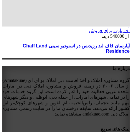
آف پلن -
برای فروش
از
540000
درهم
آپارتمان قاف لند رزیدنس در استودیو سیتی Ghaff Land
Residence
درباره ما
گروه مشاوره املاک و اخذ اقامت دبیِ املاک یو ای ای (Amalakuae)
از سال ۲۰۰۶ در زمینه فروش و مشاوره املاک دبی در امارات
متحده عربی فعالیت خود را آغاز کرده است. این گروه خدمات خود
را در تمامی شهرهای امارات، از جمله دبی، ابوظبی و دیگر شهرهای
مهم مانند عجمان، راس‌الخیمه، ام القوین و شهرهای کوچک‌تر این
کشور ارائه می‌دهد. سابقه درخشان ما را در سایت رسمی مشاوره
املاک دبی amlakuae.com مشاهده نمایید.
لینک های سریع