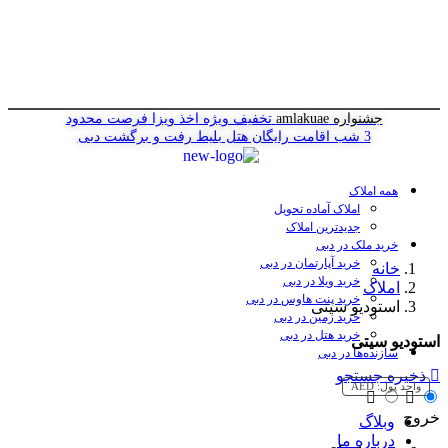
جشنواره amlakuae
تخفیف ویژه اخذ ویزا
فرصت محدود
3 شب اقامت رایگان هتل
بلیط رفت و برگشت دبی
همه املاک
املاک آماده تحویل
جدیدترین املاک
خرید ملک در دبی
خرید آپارتمان در دبی
خانه
خرید ویلا در دبی
املاک
خرید پنت هاوس در دبی
استودیو سیتی
خرید زمین در دبی
خرید هتل در دبی
استودیو سیتی
سازنده‌ها در دبی
ذخیره جستجو
واحد پول:
AED
خروج
وبلاگ
درباره ما