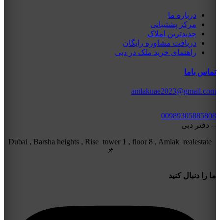
درباره ما
مرکز پشتیبانی
جدیدترین املاک
دریافت مشاوره رایگان
راهنمای خرید ملک در دبی
تماس باما
amlakuae2023@gmail.com
00989305885808
-- دفتر دبی
Dubai , Barsha heights , Rise tower 1 , floor 8 , Amlak realestate
📌
ما را دنبال کنید