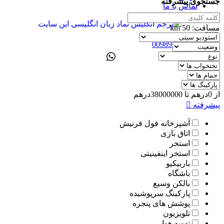
جستجوی پیشرفته
تماس با ما
مسافت:
50
km
ENG
00989305885808
از
0
درهم
تا
38000000
درهم
پیشرفته
آشپزخانه فول فرنیش
اتاق بازی
استخر
استخر اینفینیتی
باربیکیو
باشگاه
بالکن وسیع
پارکینگ سرپوشیده
پوشش های پنجره
تلویزیون
تهویه هوا