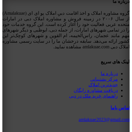
درباره ما
گروه مشاوره املاک و اخذ اقامت دبیِ املاک یو ای ای (Amalakuae)
از سال ۲۰۰۶ در زمینه فروش و مشاوره املاک دبی در امارات
متحده عربی فعالیت خود را آغاز کرده است. این گروه خدمات خود
را در تمامی شهرهای امارات، از جمله دبی، ابوظبی و دیگر شهرهای
مهم مانند عجمان، راس‌الخیمه، ام القوین و شهرهای کوچک‌تر این
کشور ارائه می‌دهد. سابقه درخشان ما را در سایت رسمی مشاوره
املاک دبی amlakuae.com مشاهده نمایید.
لینک های سریع
درباره ما
مرکز پشتیبانی
جدیدترین املاک
دریافت مشاوره رایگان
راهنمای خرید ملک در دبی
تماس باما
amlakuae2023@gmail.com