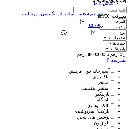
جستجوی پیشرفته
تماس با ما
مسافت:
50
km
ENG
00989305885808
از
0
درهم
تا
38000000
درهم
پیشرفته
آشپزخانه فول فرنیش
اتاق بازی
استخر
استخر اینفینیتی
باربیکیو
باشگاه
بالکن وسیع
پارکینگ سرپوشیده
پوشش های پنجره
تلویزیون
تهویه هوا