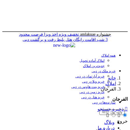
جشنواره amlakuae
تخفیف ویژه اخذ ویزا
فرصت محدود
3 شب اقامت رایگان هتل
بلیط رفت و برگشت دبی
همه املاک
املاک آماده تحویل
جدیدترین املاک
خرید ملک در دبی
خرید آپارتمان در دبی
خانه
خرید ویلا در دبی
املاک
خرید پنت هاوس در دبی
الفرجان
خرید زمین در دبی
خرید هتل در دبی
الفرجان
سازنده‌ها در دبی
ذخیره جستجو
واحد پول:
AED
خروج
وبلاگ
درباره ما