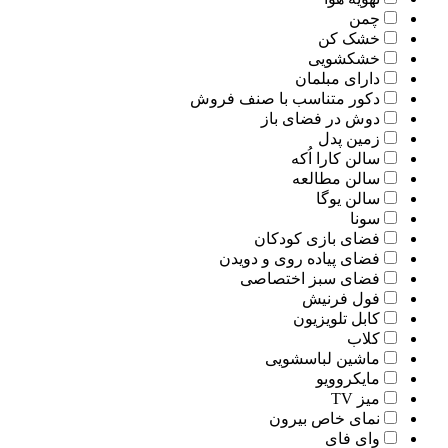
چمن
خشک کن
خشکشویی
دارای مبلمان
دکور متناسب با صنف فروش
دوش در فضای باز
زمین پدل
سالن کارا اُکه
سالن مطالعه
سالن یوگا
سونا
فضای بازی کودکان
فضای پیاده روی و دویدن
فضای سبز اختصاصی
فول فرنیش
کابل تلویزیون
کلاب
ماشین لباسشویی
مایکروویو
میز TV
نمای خاص بیرون
وای فای