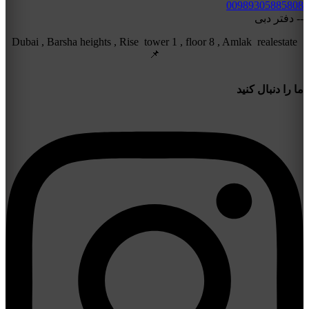
00989305885808
-- دفتر دبی
Dubai , Barsha heights , Rise tower 1 , floor 8 , Amlak realestate
📌
ما را دنبال کنید