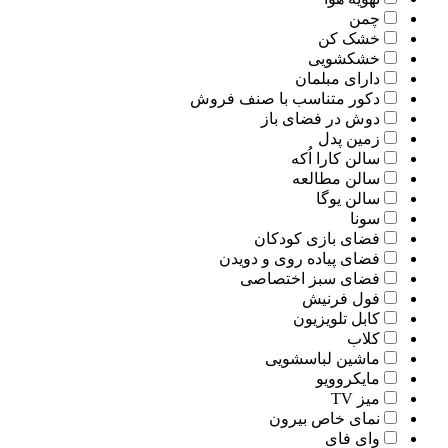
چمن
خشک کن
خشکشویی
دارای مبلمان
دکور متناسب با صنف فروش
دوش در فضای باز
زمین پدل
سالن کارا اُکه
سالن مطالعه
سالن یوگا
سونا
فضای بازی کودکان
فضای پیاده روی و دویدن
فضای سبز اختصاصی
فول فرنیش
کابل تلویزیون
کلاب
ماشین لباسشویی
مایکروویو
میز TV
نمای خاص بیرون
وای فای