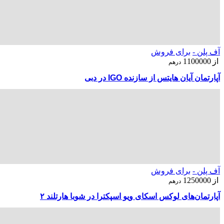
آف پلن -
برای فروش
از
1100000
درهم
آپارتمان آیان هایتس از سازنده IGO در دبی
آف پلن -
برای فروش
از
1250000
درهم
آپارتمان‌های لوکس اسکای ویو اسپکترا در شوبا هارتلند ۲