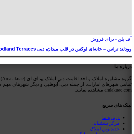
آف پلن -
برای فروش
وودلند تراس – خانه‌ای لوکس در قلب میدان، دبی Woodland Terraces
درباره ما
تمامی شهرهای امارات، از جمله دبی، ابوظبی و دیگر شهرهای مهم ما
amlakuae.com مشاهده نمایید.
لینک های سریع
درباره ما
مرکز پشتیبانی
جدیدترین املاک