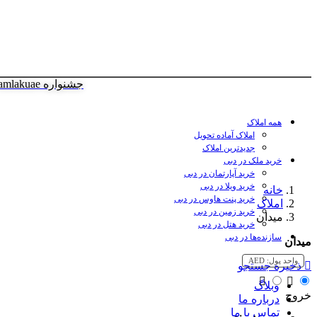
جشنواره amlakuae
همه املاک
املاک آماده تحویل
جدیدترین املاک
خرید ملک در دبی
خرید آپارتمان در دبی
خرید ویلا در دبی
خانه
خرید پنت هاوس در دبی
املاک
خرید زمین در دبی
میدان
خرید هتل در دبی
سازنده‌ها در دبی
میدان
واحد پول:
AED
ذخیره جستجو
وبلاگ
خروج
درباره ما
تماس با ما