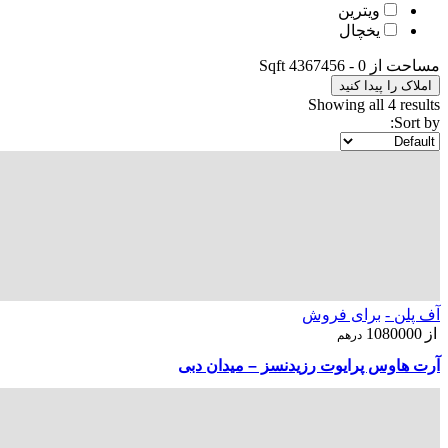
ویترین
یخچال
مساحت از
0
-
4367456
Sqft
املاک را پیدا کنید
Showing all 4 results
Sort by:
آف پلن -
برای فروش
از
1080000
درهم
آرت هاوس پرایوت رزیدنسز – میدان دبی