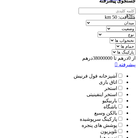
جستجوی پیشرفته
ENG
مسافت:
50
km
00989305885808
از
0
درهم
تا
38000000
درهم
پیشرفته
آشپزخانه فول فرنیش
اتاق بازی
استخر
استخر اینفینیتی
باربیکیو
باشگاه
بالکن وسیع
پارکینگ سرپوشیده
پوشش های پنجره
تلویزیون
تهویه هوا