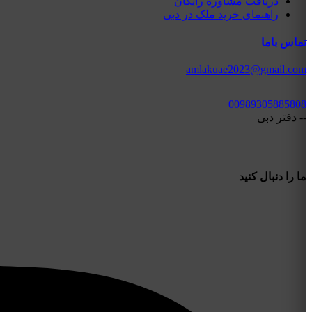
دریافت مشاوره رایگان
راهنمای خرید ملک در دبی
تماس باما
amlakuae2023@gmail.com
00989305885808
-- دفتر دبی
ما را دنبال کنید