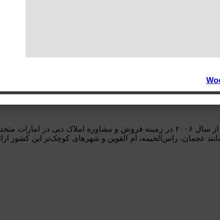
گروه مشاوره املاک و اخذ اقامت دبیِ املاک یو ای ای (Amalakuae) از سال ۲۰۰۶ در زمینه
نند عجمان، راس‌الخیمه، ام القوین و شهرهای کوچک‌تر این کشور ار