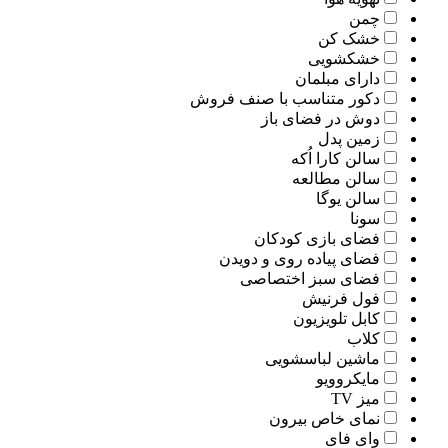
چمن
خشک کن
خشکشویی
دارای مبلمان
دکور متناسب با صنف فروش
دوش در فضای باز
زمین پدل
سالن کارا اُکه
سالن مطالعه
سالن یوگا
سونا
فضای بازی کودکان
فضای پیاده روی و دویدن
فضای سبز اختصاصی
فول فرنیش
کابل تلویزیون
کلاب
ماشین لباسشویی
مایکروویو
میز TV
نمای خاص بیرون
وای فای