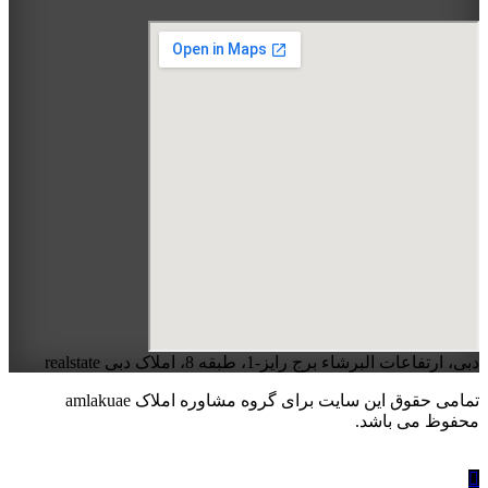
دبی، ارتفاعات البرشاء برج رایز-1، طبقه 8، املاک دبی realstate
تمامی حقوق این سایت برای گروه مشاوره املاک amlakuae
محفوظ می باشد.