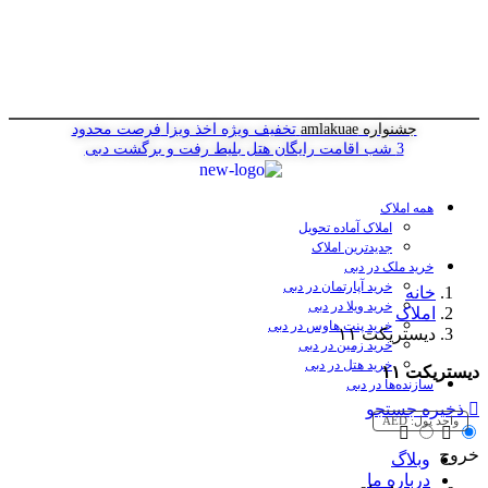
جشنواره amlakuae
تخفیف ویژه اخذ ویزا
فرصت محدود
3 شب اقامت رایگان هتل
بلیط رفت و برگشت دبی
همه املاک
املاک آماده تحویل
جدیدترین املاک
خرید ملک در دبی
خرید آپارتمان در دبی
خانه
خرید ویلا در دبی
املاک
خرید پنت هاوس در دبی
دیستریکت ۱۱
خرید زمین در دبی
خرید هتل در دبی
دیستریکت ۱۱
سازنده‌ها در دبی
ذخیره جستجو
واحد پول:
AED
خروج
وبلاگ
درباره ما