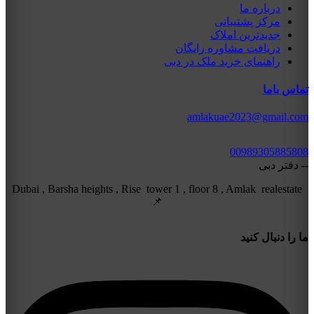
درباره ما
مرکز پشتیبانی
جدیدترین املاک
دریافت مشاوره رایگان
راهنمای خرید ملک در دبی
تماس باما
amlakuae2023@gmail.com
00989305885808
-- دفتر دبی
Dubai , Barsha heights , Rise tower 1 , floor 8 , Amlak realestate
📌
ما را دنبال کنید