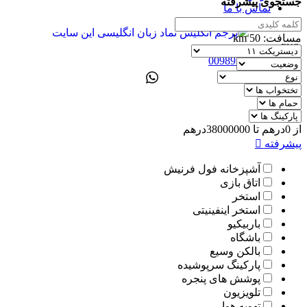
جستجوی پیشرفته
تماس با ما
مسافت:
50
km
ENG
00989305885808
از
0
درهم
تا
38000000
درهم
پیشرفته
آشپزخانه فول فرنیش
اتاق بازی
استخر
استخر اینفینیتی
باربیکیو
باشگاه
بالکن وسیع
پارکینگ سرپوشیده
پوشش های پنجره
تلویزیون
تهویه هوا