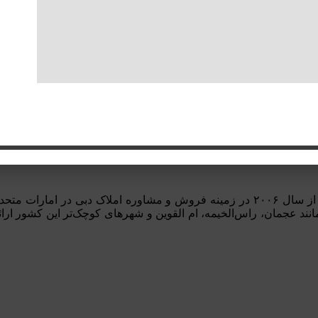
گروه مشاوره املاک و اخذ اقامت دبیِ املاک یو ای ای (Amalakuae) از سال ۲۰۰۶ در زمینه
نند عجمان، راس‌الخیمه، ام القوین و شهرهای کوچک‌تر این کشور ار