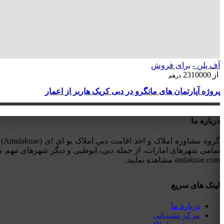
آف پلن -
برای فروش
از
2310000
درهم
پروژه آپارتمان های مانگرو در دبی کریک هاربر از اعمار
درباره ما
تمامی شهرهای امارات، از جمله دبی، ابوظبی و دیگر شهرهای مهم ما
amlakuae.com مشاهده نمایید.
لینک های سریع
درباره ما
مرکز پشتیبانی