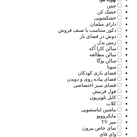
چمن
خشک کن
خشکشویی
دارای مبلمان
دکور متناسب با صنف فروش
دوش در فضای باز
زمین پدل
سالن کارا اُکه
سالن مطالعه
سالن یوگا
سونا
فضای بازی کودکان
فضای پیاده روی و دویدن
فضای سبز اختصاصی
فول فرنیش
کابل تلویزیون
کلاب
ماشین لباسشویی
مایکروویو
میز TV
نمای خاص بیرون
وای فای