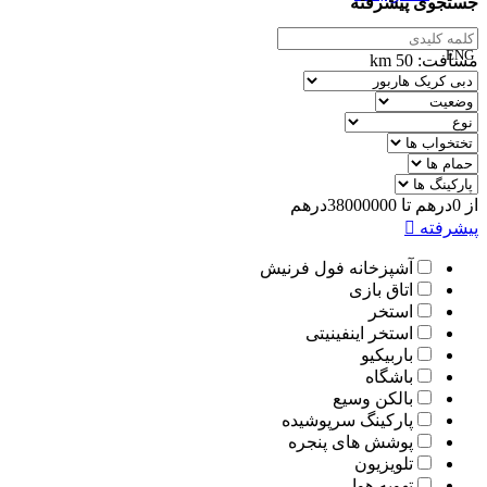
جستجوی پیشرفته
ENG
مسافت:
50
km
00989305885808
از
0
درهم
تا
38000000
درهم
پیشرفته
آشپزخانه فول فرنیش
اتاق بازی
استخر
استخر اینفینیتی
باربیکیو
باشگاه
بالکن وسیع
پارکینگ سرپوشیده
پوشش های پنجره
تلویزیون
تهویه هوا