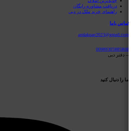
جدیدترین املاک
دریافت مشاوره رایگان
راهنمای خرید ملک در دبی
تماس باما
amlakuae2023@gmail.com
00989305885808
-- دفتر دبی
ما را دنبال کنید