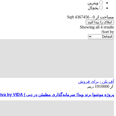
ویترین
یخچال
مساحت از
0
-
4367456
Sqft
املاک را پیدا کنید
Showing all 4 results
Sort by:
آف پلن -
برای فروش
از
1910000
درهم
پروژه مونتیوا برند ویدا؛ سرمایه‌گذاری مطمئن در دبی | Montiva by VIDA