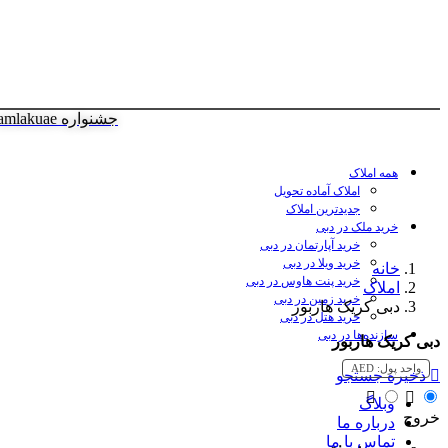
جشنواره amlakuae
همه املاک
املاک آماده تحویل
جدیدترین املاک
خرید ملک در دبی
خرید آپارتمان در دبی
خرید ویلا در دبی
خانه
خرید پنت هاوس در دبی
املاک
خرید زمین در دبی
دبی کریک هاربور
خرید هتل در دبی
سازنده‌ها در دبی
دبی کریک هاربور
واحد پول:
AED
ذخیره جستجو
وبلاگ
خروج
درباره ما
تماس با ما