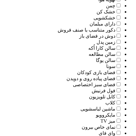
چمن
خشک کن
خشکشویی
دارای مبلمان
دکور متناسب با صنف فروش
دوش در فضای باز
زمین پدل
سالن کارا اُکه
سالن مطالعه
سالن یوگا
سونا
فضای بازی کودکان
فضای پیاده روی و دویدن
فضای سبز اختصاصی
فول فرنیش
کابل تلویزیون
کلاب
ماشین لباسشویی
مایکروویو
میز TV
نمای خاص بیرون
وای فای