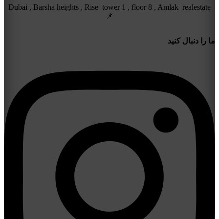
Dubai , Barsha heights , Rise tower 1 , floor 8 , Amlak realestate
📌
ما را دنبال کنید