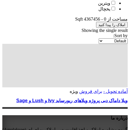
ویترین
یخچال
مساحت از
0
-
4367456
Sqft
املاک را پیدا کنید
Showing the single result
Sort by:
آماده تحویل -
برای فروش
ویژه
ویلا داماک دبی پروژه ویلاهای ریورساید Ivy و Lush و Sage
درباره ما
گروه مشاوره املاک و اخذ اقامت دبیِ املاک یو ای ای (Amalakuae)