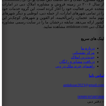
از سال ۲۰۰۶ در زمینه فروش و مشاوره املاک دبی در امارات
متحده عربی فعالیت خود را آغاز کرده است. این گروه خدمات خود
را در تمامی شهرهای امارات، از جمله دبی، ابوظبی و دیگر شهرهای
مهم مانند عجمان، راس‌الخیمه، ام القوین و شهرهای کوچک‌تر این
کشور ارائه می‌دهد. سابقه درخشان ما را در سایت رسمی مشاوره
املاک دبی amlakuae.com مشاهده نمایید.
لینک های سریع
درباره ما
مرکز پشتیبانی
جدیدترین املاک
دریافت مشاوره رایگان
راهنمای خرید ملک در دبی
تماس باما
amlakuae2023@gmail.com
00989305885808
-- دفتر دبی