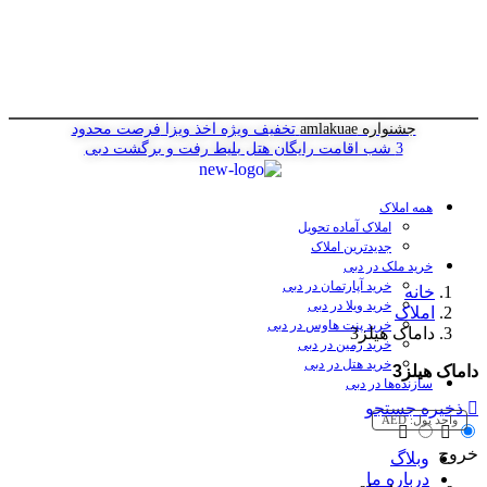
جشنواره amlakuae
تخفیف ویژه اخذ ویزا
فرصت محدود
3 شب اقامت رایگان هتل
بلیط رفت و برگشت دبی
همه املاک
املاک آماده تحویل
جدیدترین املاک
خرید ملک در دبی
خرید آپارتمان در دبی
خانه
خرید ویلا در دبی
املاک
خرید پنت هاوس در دبی
داماک هیلز3
خرید زمین در دبی
خرید هتل در دبی
داماک هیلز3
سازنده‌ها در دبی
ذخیره جستجو
واحد پول:
AED
خروج
وبلاگ
درباره ما