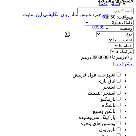
جستجوی پیشرفته
تماس با ما
مسافت:
50
km
ENG
00989305885808
از
0
درهم
تا
38000000
درهم
پیشرفته
آشپزخانه فول فرنیش
اتاق بازی
استخر
استخر اینفینیتی
باربیکیو
باشگاه
بالکن وسیع
پارکینگ سرپوشیده
پوشش های پنجره
تلویزیون
تهویه هوا