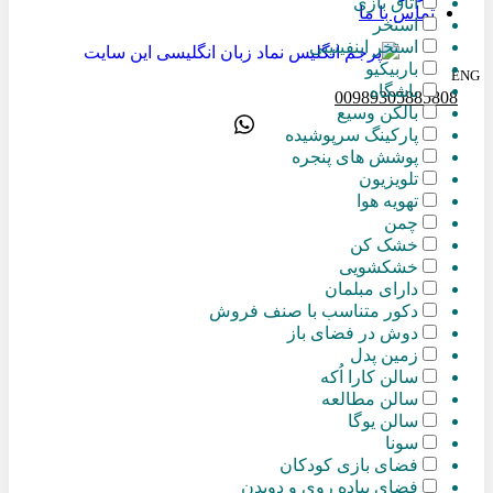
اتاق بازی
تماس با ما
استخر
استخر اینفینیتی
باربیکیو
ENG
باشگاه
00989305885808
بالکن وسیع
پارکینگ سرپوشیده
پوشش های پنجره
تلویزیون
تهویه هوا
چمن
خشک کن
خشکشویی
دارای مبلمان
دکور متناسب با صنف فروش
دوش در فضای باز
زمین پدل
سالن کارا اُکه
سالن مطالعه
سالن یوگا
سونا
فضای بازی کودکان
فضای پیاده روی و دویدن