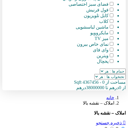
فضای سبز اختصاصی
فول فرنیش
کابل تلویزیون
کلاب
ماشین لباسشویی
مایکروویو
میز TV
نمای خاص بیرون
وای فای
ویترین
یخچال
مساحت از
0
-
4367456
Sqft
از
0
درهم
تا
38000000
درهم
خانه
املاک – نقشه بالا
املاک – نقشه بالا
ذخیره جستجو