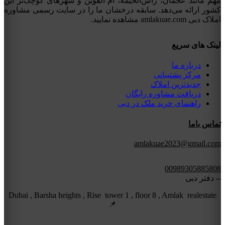
مهم مانند عجمان، راس‌الخیمه، ام القوین و شهرهای کوچک‌تر این
کشور ارائه می‌دهد. سابقه درخشان ما را در سایت رسمی مشاوره
املاک دبی amlakuae.com مشاهده نمایید.
لینک های سریع
درباره ما
مرکز پشتیبانی
جدیدترین املاک
دریافت مشاوره رایگان
راهنمای خرید ملک در دبی
تماس باما
amlakuae2023@gmail.com
00989305885808
-- دفتر دبی
Dubai , Barsha heights , Rise tower 1 , floor 8 , Amlak realestate
📌