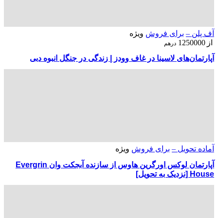
آف پلن –
برای فروش
ویژه
از
1250000
درهم
آپارتمان‌های لاسینا در غاف وودز | زندگی در جنگل انبوه دبی
آماده تحویل –
برای فروش
ویژه
آپارتمان لوکس اورگرین هاوس از سازنده آبجکت وان Evergrin
House [نزدیک به تحویل]