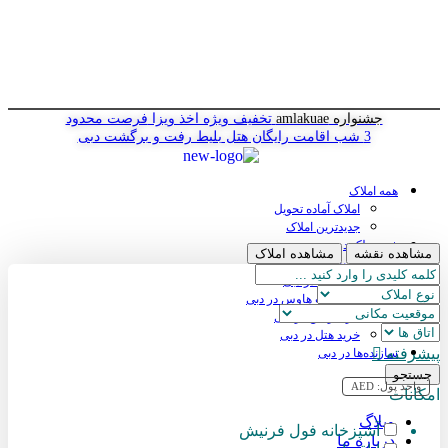
جشنواره amlakuae
تخفیف ویژه اخذ ویزا
فرصت محدود
3 شب اقامت رایگان هتل
بلیط رفت و برگشت دبی
همه املاک
املاک آماده تحویل
جدیدترین املاک
خرید ملک در دبی
مشاهده نقشه
مشاهده املاک
خرید آپارتمان در دبی
خرید ویلا در دبی
خرید پنت هاوس در دبی
خرید زمین در دبی
خرید هتل در دبی
پیشرفته
سازنده‌ها در دبی
جستجو
واحد پول:
AED
امکانات
وبلاگ
آشپزخانه فول فرنیش
درباره ما