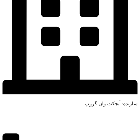
سازنده: آبجکت وان گروپ