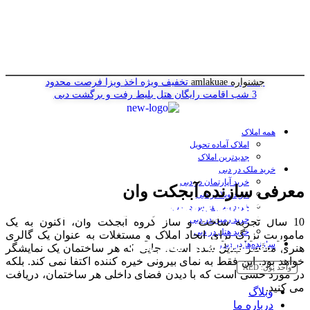
جشنواره amlakuae
تخفیف ویژه اخذ ویزا
فرصت محدود
3 شب اقامت رایگان هتل
بلیط رفت و برگشت دبی
همه املاک
املاک آماده تحویل
جدیدترین املاک
خرید ملک در دبی
خرید آپارتمان در دبی
معرفی سازنده آبجکت وان
خرید ویلا در دبی
گروه املاک ObjectOne
یکی از سازنده های نوین در دبی
پروژه های گروه سازنده آبجکت وان
شرکت املاک و مستغلات آبجکت وان
خرید پنت هاوس در دبی
خرید زمین در دبی
10 سال تجربه ساخت و ساز گروه آبجکت وان، اکنون به یک
خرید هتل در دبی
ماموریت بزرگ برای ایجاد املاک و مستغلات به عنوان یک گالری
سازنده‌ها در دبی
دریافت اطلاعات آنی، تماس بگیر!
دریافت اطلاعات آنی، تماس بگیر!
دریافت اطلاعات آنی، تماس بگیر!
دریافت اطلاعات آنی، تماس بگیر!
هنری معاصر تبدیل شده است، جایی که هر ساختمان یک نمایشگر
خواهد بود. این فقط به نمای بیرونی خیره کننده اکتفا نمی کند. بلکه
واحد پول:
AED
در مورد حسی است که با دیدن فضای داخلی هر ساختمان، دریافت
می کنید.
وبلاگ
درباره ما