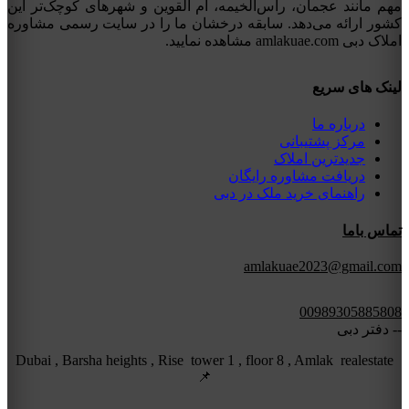
مهم مانند عجمان، راس‌الخیمه، ام القوین و شهرهای کوچک‌تر این
کشور ارائه می‌دهد. سابقه درخشان ما را در سایت رسمی مشاوره
املاک دبی amlakuae.com مشاهده نمایید.
لینک های سریع
درباره ما
مرکز پشتیبانی
جدیدترین املاک
دریافت مشاوره رایگان
راهنمای خرید ملک در دبی
تماس باما
amlakuae2023@gmail.com
00989305885808
-- دفتر دبی
Dubai , Barsha heights , Rise tower 1 , floor 8 , Amlak realestate
📌