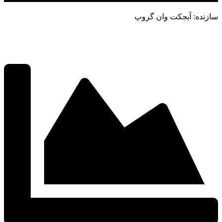
سازنده: آبجکت وان گروپ