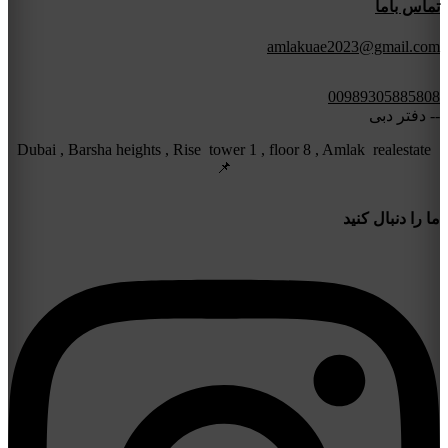
تماس باما
amlakuae2023@gmail.com
00989305885808
-- دفتر دبی
Dubai , Barsha heights , Rise tower 1 , floor 8 , Amlak realestate
📌
ما را دنبال کنید