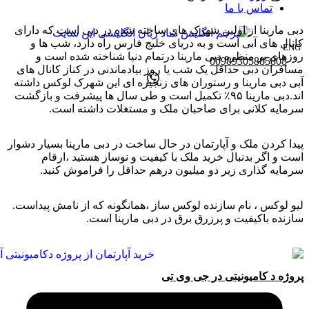
تماس با ما
دبی مارینا از اولین شهرک های ساخته شده در دبی است که دارای
کانال های آبی است و به دریای خلیج فارس راه دارد، شب ها و
ENG
روزهای پر منظره دبی مارینا درتمام دنیا شناخته شده است و
00989305885808
مسافران دبی حداقل یک شب یا روز بیادماندنی در کناز کانال های
آبی دبی مارینا و رستوران های زنجیره ای این شهرک لوکس داشته
اند.دبی مارینا ۹۵٪ تکمیل است و طی سال ها پیشرفت و بازگشت
سرمایه کلانی برای صاحبان ملک و مستغلات داشته است.
پیدا کردن ملک و آپارتمان در حال ساخت در دبی مارینا بسیار دشوار
است و اگر بدنبال خرید ملک با کیفیت و نوساز هستید ،ارقام
سرمایه گذاری زیر دو میلیون درهم حداقل را فراموش کنید.
لیو لوکس ، نام سازنده لوکس ساز ،همانگونه که از نامش پیداست.
سازنده باکیفیت و پرزرق برق در دبی مارینا است.
پروژه د کامیونیتی در جی وی تی