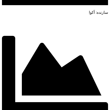
سازنده: آکوا