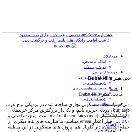
جشنواره amlakuae
تخفیف ویژه اخذ ویزا
فرصت محدود
3 شب اقامت رایگان هتل
بلیط رفت و برگشت دبی
همه املاک
املاک آماده تحویل
جدیدترین املاک
خرید ملک در دبی
خرید آپارتمان در دبی
دبی هیلز Dubai Hills
خرید ویلا در دبی
خانه
خرید پنت هاوس در دبی
خرید زمین در دبی
دبی هیلز Dubai Hills
خرید هتل در دبی
دبی هیلز منطقه مسکونی تجاری ساخته شده در نزدیکی برج عرب
سازنده‌ها در دبی
burj arab ، دریای جزیره پالم، و یکی از بزرگترین مرکز خریدهای
واحد پول:
AED
دبی امارات مال mall of the emirates (moe) است. سازنده اصلی و
۸۰٪ دبی هیلز اعمار emaar میباشد اما سازنده های بنام دیگری از
وبلاگ
جمله الینگتون، دار گلوبال هم پروژه های مسکونی در این منطقه
درباره ما