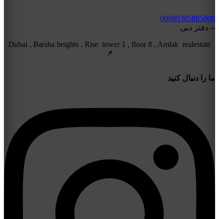
00989305885808
-- دفتر دبی
Dubai , Barsha heights , Rise tower 1 , floor 8 , Amlak realestate
📌
ما را دنبال کنید