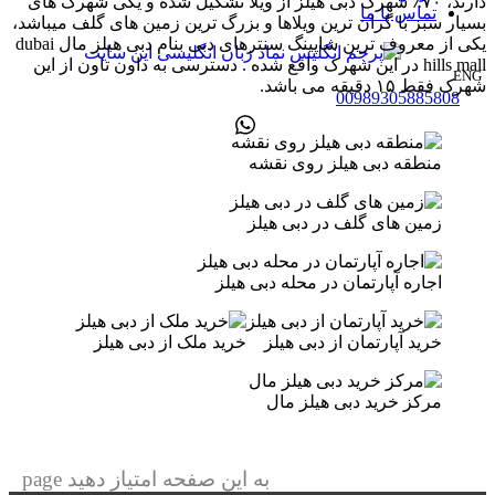
دارند، ۷۰٪ شهرک دبی هیلز از ویلا تشکیل شده و یکی شهرک های
تماس با ما
بسیار سبز با گران ترین ویلاها و بزرگ ترین زمین های گلف میباشد،
یکی از معروف ترین شاپینگ سنترهای دبی بنام دبی هیلز مال dubai
hills mall در این شهرک واقع شده . دسترسی به داون تاون از این
ENG
شهرک فقط ۱۵ دقیقه می باشد.
00989305885808
منطقه دبی هیلز روی نقشه
زمین های گلف در دبی هیلز
اجاره آپارتمان در محله دبی هیلز
خرید آپارتمان از دبی هیلز
خرید ملک از دبی هیلز
مرکز خرید دبی هیلز مال
به این صفحه امتیاز دهید page