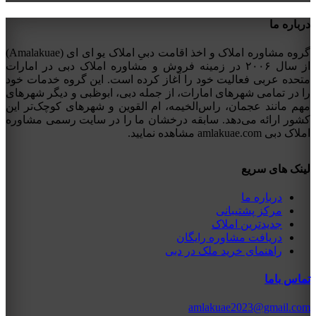
درباره ما
گروه مشاوره املاک و اخذ اقامت دبیِ املاک یو ای ای (Amalakuae)
از سال ۲۰۰۶ در زمینه فروش و مشاوره املاک دبی در امارات
متحده عربی فعالیت خود را آغاز کرده است. این گروه خدمات خود
را در تمامی شهرهای امارات، از جمله دبی، ابوظبی و دیگر شهرهای
مهم مانند عجمان، راس‌الخیمه، ام القوین و شهرهای کوچک‌تر این
کشور ارائه می‌دهد. سابقه درخشان ما را در سایت رسمی مشاوره
املاک دبی amlakuae.com مشاهده نمایید.
لینک های سریع
درباره ما
مرکز پشتیبانی
جدیدترین املاک
دریافت مشاوره رایگان
راهنمای خرید ملک در دبی
تماس باما
amlakuae2023@gmail.com