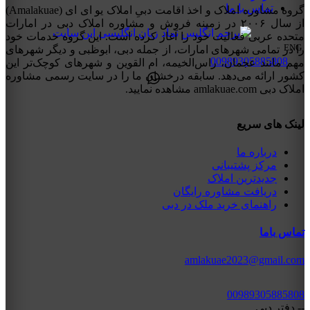
تماس با ما
گروه مشاوره املاک و اخذ اقامت دبیِ املاک یو ای ای (Amalakuae)
از سال ۲۰۰۶ در زمینه فروش و مشاوره املاک دبی در امارات
متحده عربی فعالیت خود را آغاز کرده است. این گروه خدمات خود
ENG
را در تمامی شهرهای امارات، از جمله دبی، ابوظبی و دیگر شهرهای
00989305885808
مهم مانند عجمان، راس‌الخیمه، ام القوین و شهرهای کوچک‌تر این
کشور ارائه می‌دهد. سابقه درخشان ما را در سایت رسمی مشاوره
املاک دبی amlakuae.com مشاهده نمایید.
لینک های سریع
درباره ما
مرکز پشتیبانی
جدیدترین املاک
دریافت مشاوره رایگان
راهنمای خرید ملک در دبی
تماس باما
amlakuae2023@gmail.com
00989305885808
-- دفتر دبی