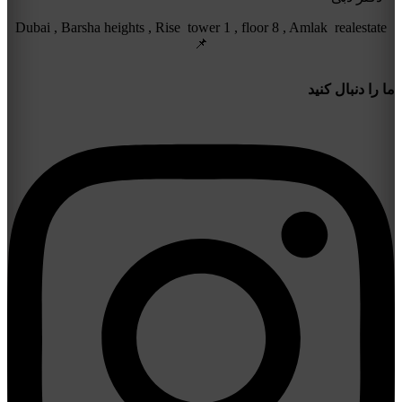
Dubai , Barsha heights , Rise tower 1 , floor 8 , Amlak realestate
📌
ما را دنبال کنید