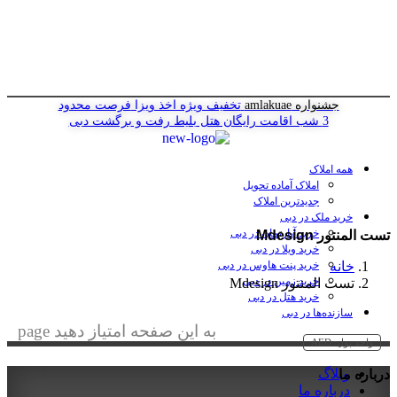
جشنواره amlakuae
تخفیف ویژه اخذ ویزا
فرصت محدود
3 شب اقامت رایگان هتل
بلیط رفت و برگشت دبی
همه املاک
املاک آماده تحویل
جدیدترین املاک
خرید ملک در دبی
خرید آپارتمان در دبی
تست المنتور Mdesign
خرید ویلا در دبی
خانه
خرید پنت هاوس در دبی
خرید زمین در دبی
تست المنتور Mdesign
خرید هتل در دبی
سازنده‌ها در دبی
به این صفحه امتیاز دهید page
واحد پول:
AED
وبلاگ
درباره ما
درباره ما