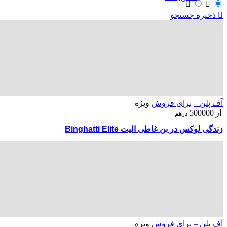
ذخیره جستجو
ENG
00989305885808
آف پلن –
برای فروش
ویژه
از
500000
درهم
زندگی لوکس در بن غاطی الیت Binghatti Elite
آف پلن –
برای فروش
ویژه